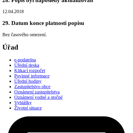
28. Popis byl naposledy aktualizován
12.04.2018
29. Datum konce platnosti popisu
Bez časového omezení.
Úřad
e-podatelna
Úřední deska
Klikací rozpočet
Povinné informace
Úřední hodiny
Zastupitelstvo obce
Oznámení zastupitelstva
Oznámení vodné a stočné
Vyhlášky
Životní situace