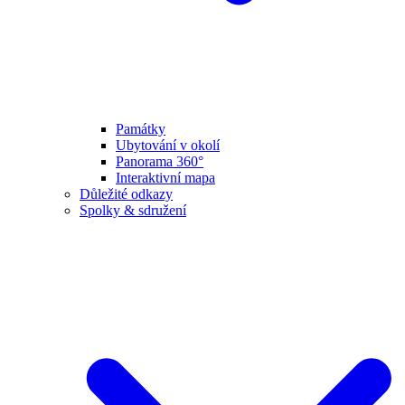
Památky
Ubytování v okolí
Panorama 360°
Interaktivní mapa
Důležité odkazy
Spolky & sdružení