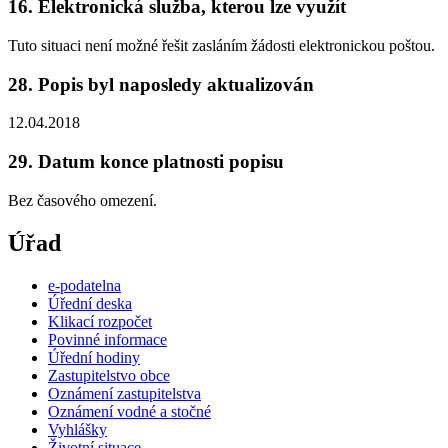
16. Elektronická služba, kterou lze využít
Tuto situaci není možné řešit zasláním žádosti elektronickou poštou.
28. Popis byl naposledy aktualizován
12.04.2018
29. Datum konce platnosti popisu
Bez časového omezení.
Úřad
e-podatelna
Úřední deska
Klikací rozpočet
Povinné informace
Úřední hodiny
Zastupitelstvo obce
Oznámení zastupitelstva
Oznámení vodné a stočné
Vyhlášky
Životní situace