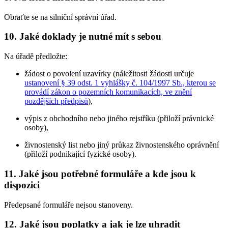
Obraťte se na silniční správní úřad.
10. Jaké doklady je nutné mít s sebou
Na úřadě předložte:
žádost o povolení uzavírky (náležitosti žádosti určuje
ustanovení § 39 odst. 1 vyhlášky č. 104/1997 Sb., kterou se
provádí zákon o pozemních komunikacích, ve znění
pozdějších předpisů
),
výpis z obchodního nebo jiného rejstříku (přiloží právnické
osoby),
živnostenský list nebo jiný průkaz živnostenského oprávnění
(přiloží podnikající fyzické osoby).
11. Jaké jsou potřebné formuláře a kde jsou k
dispozici
Předepsané formuláře nejsou stanoveny.
12. Jaké jsou poplatky a jak je lze uhradit