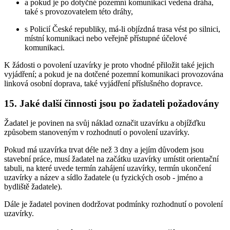
a pokud je po dotyčné pozemní komunikaci vedena dráha,
také s provozovatelem této dráhy,
s Policií České republiky, má-li objízdná trasa vést po silnici,
místní komunikaci nebo veřejně přístupné účelové
komunikaci.
K žádosti o povolení uzavírky je proto vhodné přiložit také jejich
vyjádření; a pokud je na dotčené pozemní komunikaci provozována
linková osobní doprava, také vyjádření příslušného dopravce.
15. Jaké další činnosti jsou po žadateli požadovány
Žadatel je povinen na svůj náklad označit uzavírku a objížďku
způsobem stanoveným v rozhodnutí o povolení uzavírky.
Pokud má uzavírka trvat déle než 3 dny a jejím důvodem jsou
stavební práce, musí žadatel na začátku uzavírky umístit orientační
tabuli, na které uvede termín zahájení uzavírky, termín ukončení
uzavírky a název a sídlo žadatele (u fyzických osob - jméno a
bydliště žadatele).
Dále je žadatel povinen dodržovat podmínky rozhodnutí o povolení
uzavírky.