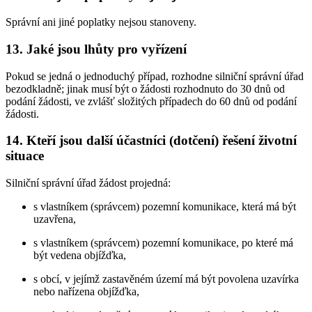
Správní ani jiné poplatky nejsou stanoveny.
13. Jaké jsou lhůty pro vyřízení
Pokud se jedná o jednoduchý případ, rozhodne silniční správní úřad
bezodkladně; jinak musí být o žádosti rozhodnuto do 30 dnů od
podání žádosti, ve zvlášť složitých případech do 60 dnů od podání
žádosti.
14. Kteří jsou další účastníci (dotčení) řešení životní
situace
Silniční správní úřad žádost projedná:
s vlastníkem (správcem) pozemní komunikace, která má být
uzavřena,
s vlastníkem (správcem) pozemní komunikace, po které má
být vedena objížďka,
s obcí, v jejímž zastavěném území má být povolena uzavírka
nebo nařízena objížďka,