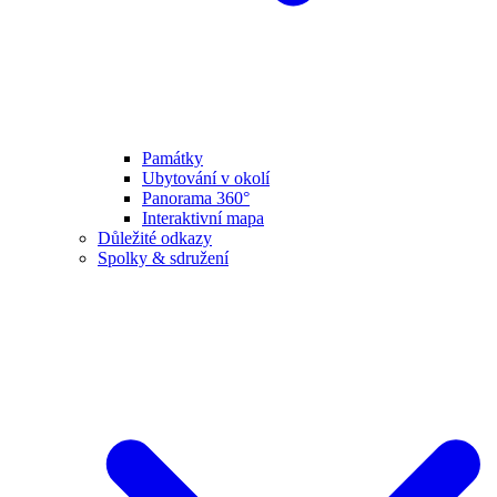
Památky
Ubytování v okolí
Panorama 360°
Interaktivní mapa
Důležité odkazy
Spolky & sdružení