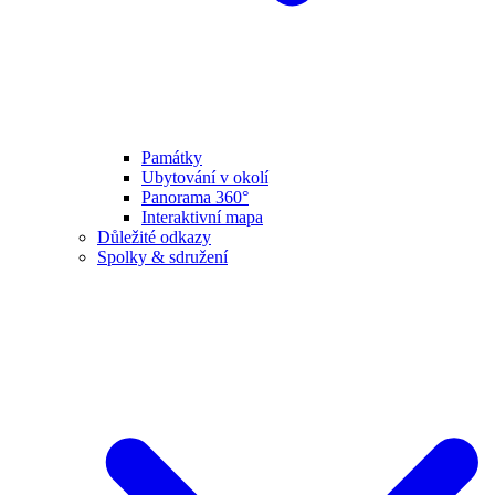
Památky
Ubytování v okolí
Panorama 360°
Interaktivní mapa
Důležité odkazy
Spolky & sdružení