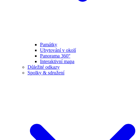
Památky
Ubytování v okolí
Panorama 360°
Interaktivní mapa
Důležité odkazy
Spolky & sdružení