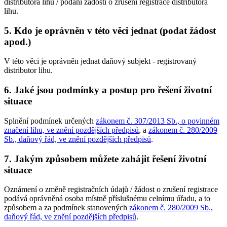
distributora lihu / podání žádosti o zrušení registrace distributora
lihu.
5. Kdo je oprávněn v této věci jednat (podat žádost
apod.)
V této věci je oprávněn jednat daňový subjekt - registrovaný
distributor lihu.
6. Jaké jsou podmínky a postup pro řešení životní
situace
Splnění podmínek určených
zákonem č. 307/2013 Sb., o povinném
značení lihu, ve znění pozdějších předpisů
, a
zákonem č. 280/2009
Sb., daňový řád, ve znění pozdějších předpisů
.
7. Jakým způsobem můžete zahájit řešení životní
situace
Oznámení o změně registračních údajů / žádost o zrušení registrace
podává oprávněná osoba místně příslušnému celnímu úřadu, a to
způsobem a za podmínek stanovených
zákonem č. 280/2009 Sb.,
daňový řád, ve znění pozdějších předpisů
.