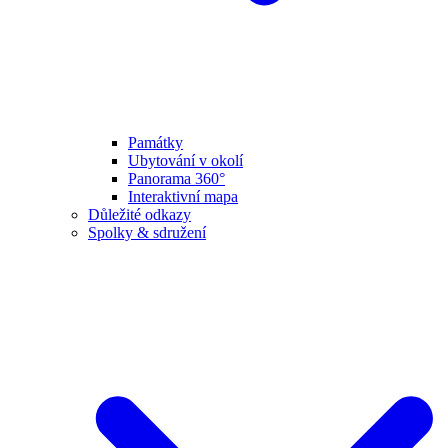
Památky
Ubytování v okolí
Panorama 360°
Interaktivní mapa
Důležité odkazy
Spolky & sdružení