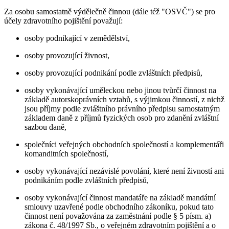
Za osobu samostatně výdělečně činnou (dále též "OSVČ") se pro
účely zdravotního pojištění považují:
osoby podnikající v zemědělství,
osoby provozující živnost,
osoby provozující podnikání podle zvláštních předpisů,
osoby vykonávající uměleckou nebo jinou tvůrčí činnost na
základě autorskoprávních vztahů, s výjimkou činností, z nichž
jsou příjmy podle zvláštního právního předpisu samostatným
základem daně z příjmů fyzických osob pro zdanění zvláštní
sazbou daně,
společníci veřejných obchodních společností a komplementáři
komanditních společností,
osoby vykonávající nezávislé povolání, které není živností ani
podnikáním podle zvláštních předpisů,
osoby vykonávající činnost mandatáře na základě mandátní
smlouvy uzavřené podle obchodního zákoníku, pokud tato
činnost není považována za zaměstnání podle § 5 písm. a)
zákona č. 48/1997 Sb., o veřejném zdravotním pojištění a o