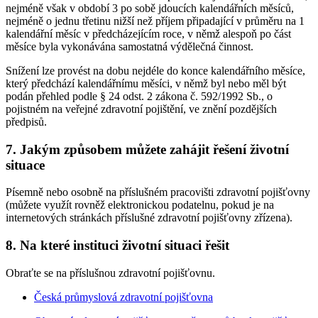
nejméně však v období 3 po sobě jdoucích kalendářních měsíců,
nejméně o jednu třetinu nižší než příjem připadající v průměru na 1
kalendářní měsíc v předcházejícím roce, v němž alespoň po část
měsíce byla vykonávána samostatná výdělečná činnost.
Snížení lze provést na dobu nejdéle do konce kalendářního měsíce,
který předchází kalendářnímu měsíci, v němž byl nebo měl být
podán přehled podle § 24 odst. 2 zákona č. 592/1992 Sb., o
pojistném na veřejné zdravotní pojištění, ve znění pozdějších
předpisů.
7. Jakým způsobem můžete zahájit řešení životní
situace
Písemně nebo osobně na příslušném pracovišti zdravotní pojišťovny
(můžete využít rovněž elektronickou podatelnu, pokud je na
internetových stránkách příslušné zdravotní pojišťovny zřízena).
8. Na které instituci životní situaci řešit
Obraťte se na příslušnou zdravotní pojišťovnu.
Česká průmyslová zdravotní pojišťovna