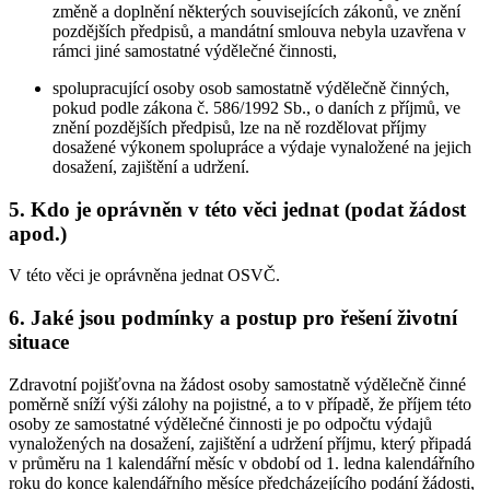
změně a doplnění některých souvisejících zákonů, ve znění
pozdějších předpisů, a mandátní smlouva nebyla uzavřena v
rámci jiné samostatné výdělečné činnosti,
spolupracující osoby osob samostatně výdělečně činných,
pokud podle zákona č. 586/1992 Sb., o daních z příjmů, ve
znění pozdějších předpisů, lze na ně rozdělovat příjmy
dosažené výkonem spolupráce a výdaje vynaložené na jejich
dosažení, zajištění a udržení.
5. Kdo je oprávněn v této věci jednat (podat žádost
apod.)
V této věci je oprávněna jednat OSVČ.
6. Jaké jsou podmínky a postup pro řešení životní
situace
Zdravotní pojišťovna na žádost osoby samostatně výdělečně činné
poměrně sníží výši zálohy na pojistné, a to v případě, že příjem této
osoby ze samostatné výdělečné činnosti je po odpočtu výdajů
vynaložených na dosažení, zajištění a udržení příjmu, který připadá
v průměru na 1 kalendářní měsíc v období od 1. ledna kalendářního
roku do konce kalendářního měsíce předcházejícího podání žádosti,