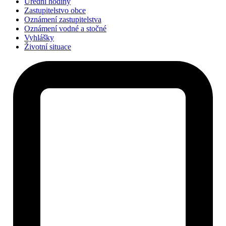
Úřední hodiny
Zastupitelstvo obce
Oznámení zastupitelstva
Oznámení vodné a stočné
Vyhlášky
Životní situace