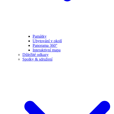
Památky
Ubytování v okolí
Panorama 360°
Interaktivní mapa
Důležité odkazy
Spolky & sdružení