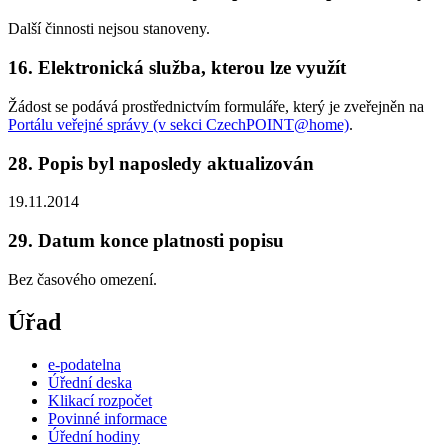
Další činnosti nejsou stanoveny.
16. Elektronická služba, kterou lze využít
Žádost se podává prostřednictvím formuláře, který je zveřejněn na
Portálu veřejné správy (v sekci CzechPOINT@home)
.
28. Popis byl naposledy aktualizován
19.11.2014
29. Datum konce platnosti popisu
Bez časového omezení.
Úřad
e-podatelna
Úřední deska
Klikací rozpočet
Povinné informace
Úřední hodiny