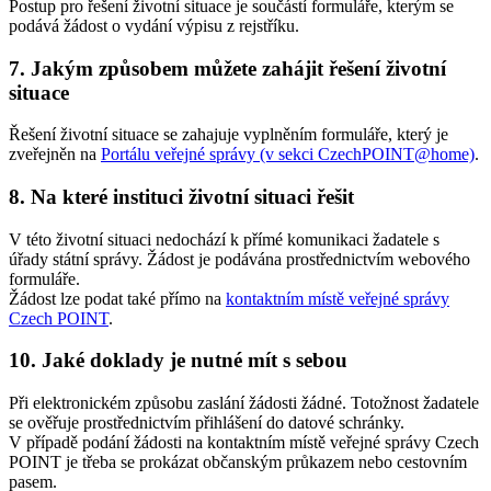
Postup pro řešení životní situace je součástí formuláře, kterým se
podává žádost o vydání výpisu z rejstříku.
7. Jakým způsobem můžete zahájit řešení životní
situace
Řešení životní situace se zahajuje vyplněním formuláře, který je
zveřejněn na
Portálu veřejné správy (v sekci CzechPOINT@home)
.
8. Na které instituci životní situaci řešit
V této životní situaci nedochází k přímé komunikaci žadatele s
úřady státní správy. Žádost je podávána prostřednictvím webového
formuláře.
Žádost lze podat také přímo na
kontaktním místě veřejné správy
Czech POINT
.
10. Jaké doklady je nutné mít s sebou
Při elektronickém způsobu zaslání žádosti žádné. Totožnost žadatele
se ověřuje prostřednictvím přihlášení do datové schránky.
V případě podání žádosti na kontaktním místě veřejné správy Czech
POINT je třeba se prokázat občanským průkazem nebo cestovním
pasem.