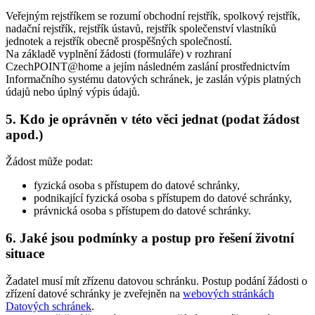
Veřejným rejstříkem se rozumí obchodní rejstřík, spolkový rejstřík,
nadační rejstřík, rejstřík ústavů, rejstřík společenství vlastníků
jednotek a rejstřík obecně prospěšných společností.
Na základě vyplnění žádosti (formuláře) v rozhraní
CzechPOINT@home a jejím následném zaslání prostřednictvím
Informačního systému datových schránek, je zaslán výpis platných
údajů nebo úplný výpis údajů.
5. Kdo je oprávněn v této věci jednat (podat žádost
apod.)
Žádost může podat:
fyzická osoba s přístupem do datové schránky,
podnikající fyzická osoba s přístupem do datové schránky,
právnická osoba s přístupem do datové schránky.
6. Jaké jsou podmínky a postup pro řešení životní
situace
Žadatel musí mít zřízenu datovou schránku. Postup podání žádosti o
zřízení datové schránky je zveřejněn na
webových stránkách
Datových schránek
.