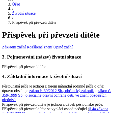
Úřad
/
Životní situace
/
Příspěvek při převzetí dítěte
Příspěvek při převzetí dítěte
Základní znění
Rozšířené znění
Úplné znění
3. Pojmenování (název) životní situace
Příspěvek při převzetí dítěte
4. Základní informace k životní situaci
Pěstounská péče je jednou z forem náhradní rodinné péče o dítě;
úpravu obsahuje
zákon č. 89/2012 Sb., občanský zákoník
a
zákon č.
359/1999 Sb., o sociálně-právní ochraně dětí, ve znění pozdějších
předpisů
.
Příspěvek při převzetí dítěte je jednou z dávek pěstounské péče.
Příspěvek při převzetí dítěte se vyplácí osobě pečující (
§ 4a zákona