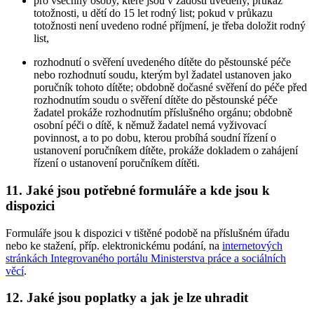
pro všechny osoby, které jsou v žádosti uvedeny, průkaz
totožnosti, u dětí do 15 let rodný list; pokud v průkazu
totožnosti není uvedeno rodné příjmení, je třeba doložit rodný
list,
rozhodnutí o svěření uvedeného dítěte do pěstounské péče
nebo rozhodnutí soudu, kterým byl žadatel ustanoven jako
poručník tohoto dítěte; obdobně dočasné svěření do péče před
rozhodnutím soudu o svěření dítěte do pěstounské péče
žadatel prokáže rozhodnutím příslušného orgánu; obdobně
osobní péči o dítě, k němuž žadatel nemá vyživovací
povinnost, a to po dobu, kterou probíhá soudní řízení o
ustanovení poručníkem dítěte, prokáže dokladem o zahájení
řízení o ustanovení poručníkem dítěti.
11. Jaké jsou potřebné formuláře a kde jsou k
dispozici
Formuláře jsou k dispozici v tištěné podobě na příslušném úřadu
nebo ke stažení, příp. elektronickému podání, na
internetových
stránkách Integrovaného portálu Ministerstva práce a sociálních
věcí
.
12. Jaké jsou poplatky a jak je lze uhradit