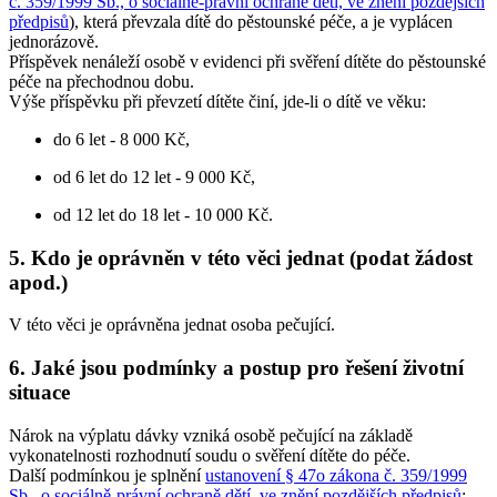
č. 359/1999 Sb., o sociálně-právní ochraně dětí, ve znění pozdějších
předpisů
), která převzala dítě do pěstounské péče, a je vyplácen
jednorázově.
Příspěvek nenáleží osobě v evidenci při svěření dítěte do pěstounské
péče na přechodnou dobu.
Výše příspěvku při převzetí dítěte činí, jde-li o dítě ve věku:
do 6 let - 8 000 Kč,
od 6 let do 12 let - 9 000 Kč,
od 12 let do 18 let - 10 000 Kč.
5. Kdo je oprávněn v této věci jednat (podat žádost
apod.)
V této věci je oprávněna jednat osoba pečující.
6. Jaké jsou podmínky a postup pro řešení životní
situace
Nárok na výplatu dávky vzniká osobě pečující na základě
vykonatelnosti rozhodnutí soudu o svěření dítěte do péče.
Další podmínkou je splnění
ustanovení § 47o zákona č. 359/1999
Sb., o sociálně-právní ochraně dětí, ve znění pozdějších předpisů
;