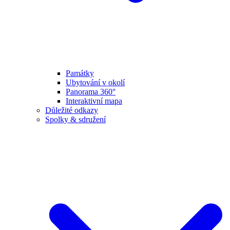
Památky
Ubytování v okolí
Panorama 360°
Interaktivní mapa
Důležité odkazy
Spolky & sdružení