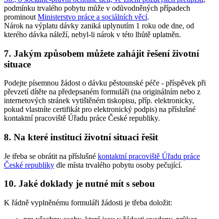
podmínku trvalého pobytu může v odůvodněných případech
prominout
Ministerstvo práce a sociálních věcí
.
Nárok na výplatu dávky zaniká uplynutím 1 roku ode dne, od
kterého dávka náleží, nebyl-li nárok v této lhůtě uplatněn.
7. Jakým způsobem můžete zahájit řešení životní
situace
Podejte písemnou žádost o dávku pěstounské péče - příspěvek při
převzetí dítěte na předepsaném formuláři (na originálním nebo z
internetových stránek vytištěném tiskopisu, příp. elektronicky,
pokud vlastníte certifikát pro elektronický podpis) na příslušné
kontaktní pracoviště Úřadu práce České republiky.
8. Na které instituci životní situaci řešit
Je třeba se obrátit na příslušné
kontaktní pracoviště Úřadu práce
České republiky
dle místa trvalého pobytu osoby pečující.
10. Jaké doklady je nutné mít s sebou
K řádně vyplněnému formuláři žádosti je třeba doložit: