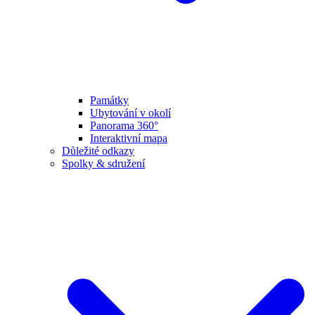
Památky
Ubytování v okolí
Panorama 360°
Interaktivní mapa
Důležité odkazy
Spolky & sdružení