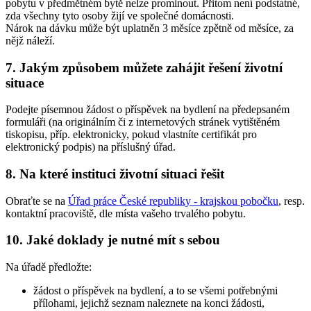
pobytu v předmětném bytě nelze prominout. Přitom není podstatné,
zda všechny tyto osoby žijí ve společné domácnosti.
Nárok na dávku může být uplatněn 3 měsíce zpětně od měsíce, za
nějž náleží.
7. Jakým způsobem můžete zahájit řešení životní
situace
Podejte písemnou žádost o příspěvek na bydlení na předepsaném
formuláři (na originálním či z internetových stránek vytištěném
tiskopisu, příp. elektronicky, pokud vlastníte certifikát pro
elektronický podpis) na příslušný úřad.
8. Na které instituci životní situaci řešit
Obraťte se na
Úřad práce České republiky - krajskou pobočku
, resp.
kontaktní pracoviště, dle místa vašeho trvalého pobytu.
10. Jaké doklady je nutné mít s sebou
Na úřadě předložte:
žádost o příspěvek na bydlení, a to se všemi potřebnými
přílohami, jejichž seznam naleznete na konci žádosti,