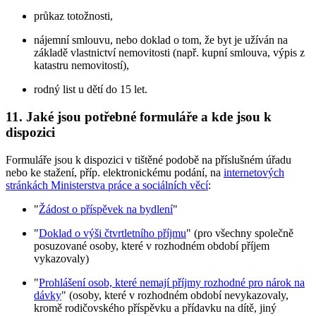
průkaz totožnosti,
nájemní smlouvu, nebo doklad o tom, že byt je užíván na
základě vlastnictví nemovitosti (např. kupní smlouva, výpis z
katastru nemovitostí),
rodný list u dětí do 15 let.
11. Jaké jsou potřebné formuláře a kde jsou k
dispozici
Formuláře jsou k dispozici v tištěné podobě na příslušném úřadu
nebo ke stažení, příp. elektronickému podání, na
internetových
stránkách Ministerstva práce a sociálních věcí
:
"
Žádost o příspěvek na bydlení
"
"
Doklad o výši čtvrtletního příjmu
" (pro všechny společně
posuzované osoby, které v rozhodném období příjem
vykazovaly)
"
Prohlášení osob, které nemají příjmy rozhodné pro nárok na
dávky
" (osoby, které v rozhodném období nevykazovaly,
kromě rodičovského příspěvku a přídavku na dítě, jiný