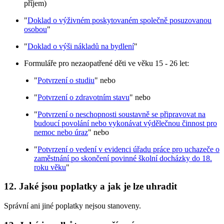
příjem)
"
Doklad o výživném poskytovaném společně posuzovanou
osobou
"
"
Doklad o výši nákladů na bydlení
"
Formuláře pro nezaopatřené děti ve věku 15 - 26 let:
"
Potvrzení o studiu
" nebo
"
Potvrzení o zdravotním stavu
" nebo
"
Potvrzení o neschopnosti soustavně se připravovat na
budoucí povolání nebo vykonávat výdělečnou činnost pro
nemoc nebo úraz
" nebo
"
Potvrzení o vedení v evidenci úřadu práce pro uchazeče o
zaměstnání po skončení povinné školní docházky do 18.
roku věku
"
12. Jaké jsou poplatky a jak je lze uhradit
Správní ani jiné poplatky nejsou stanoveny.