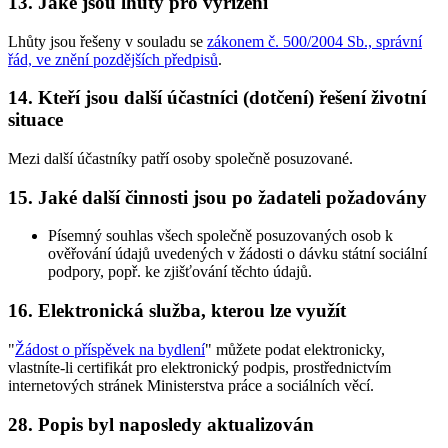
13. Jaké jsou lhůty pro vyřízení
Lhůty jsou řešeny v souladu se
zákonem č. 500/2004 Sb., správní
řád, ve znění pozdějších předpisů
.
14. Kteří jsou další účastníci (dotčení) řešení životní
situace
Mezi další účastníky patří osoby společně posuzované.
15. Jaké další činnosti jsou po žadateli požadovány
Písemný souhlas všech společně posuzovaných osob k
ověřování údajů uvedených v žádosti o dávku státní sociální
podpory, popř. ke zjišťování těchto údajů.
16. Elektronická služba, kterou lze využít
"
Žádost o příspěvek na bydlení
" můžete podat elektronicky,
vlastníte-li certifikát pro elektronický podpis, prostřednictvím
internetových stránek Ministerstva práce a sociálních věcí.
28. Popis byl naposledy aktualizován