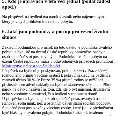
5. Kdo je oprávněn v této věci jednat (podat žádost
apod.)
Na příspěvek na bydlení má nárok vlastník nebo nájemce bytu,
který je v bytě přihlášen k trvalému pobytu.
6. Jaké jsou podmínky a postup pro řešení životní
situace
Základní podmínkou pro nárok na tuto dávku je podmínka trvalého
pobytu a bydliště na území České republiky oprávněné osoby a
osob společně s ní posuzovaných. Podmínku trvalého pobytu na
území České republiky může v odůvodněných případech prominout
Ministerstvo práce a sociálních věcí
.
Příspěvek na bydlení je poskytován, pokud 30 % (v Praze 35 %)
rozhodného příjmu v rodině nestačí k pokrytí nákladů na bydlení a
zároveň těchto 30 % (v Praze 35 %) příjmů rodiny je nižší než
příslušné normativní náklady na bydlení stanovené zákonem. Přitom
nárok na dávku nezávisí na tom, zda jde o byt nájemní, družstevní
nebo v osobním vlastnictví, či o bydlení v rodinném domě.
U příspěvku na bydlení je okruh společně posuzovaných osob
stanoven zcela jinak, než u ostatních dávek státní sociální podpory.
Společně jsou posuzovány všechny osoby, které jsou v předmětném
bytě hlášeny k trvalému pobytu. Podmínku hlášení k trvalému