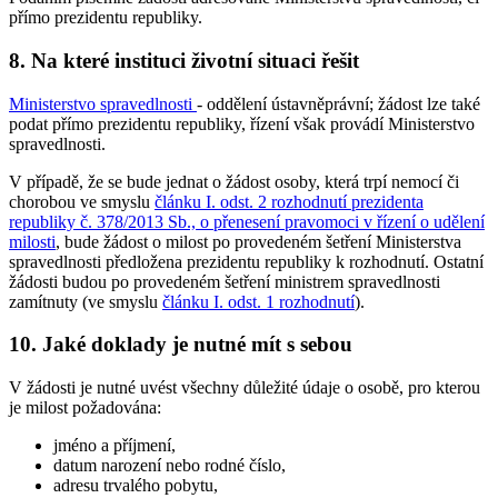
přímo prezidentu republiky.
8. Na které instituci životní situaci řešit
Ministerstvo spravedlnosti
- oddělení ústavněprávní; žádost lze také
podat přímo prezidentu republiky, řízení však provádí Ministerstvo
spravedlnosti.
V případě, že se bude jednat o žádost osoby, která trpí nemocí či
chorobou ve smyslu
článku I. odst. 2 rozhodnutí prezidenta
republiky č. 378/2013 Sb., o přenesení pravomoci v řízení o udělení
milosti
, bude žádost o milost po provedeném šetření Ministerstva
spravedlnosti předložena prezidentu republiky k rozhodnutí. Ostatní
žádosti budou po provedeném šetření ministrem spravedlnosti
zamítnuty (ve smyslu
článku I. odst. 1 rozhodnutí
).
10. Jaké doklady je nutné mít s sebou
V žádosti je nutné uvést všechny důležité údaje o osobě, pro kterou
je milost požadována:
jméno a příjmení,
datum narození nebo rodné číslo,
adresu trvalého pobytu,