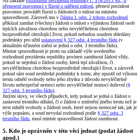
Na základě
rozhodnutí prezidenta republiky č. 378/2013 Sb., o
přenesení pravomoci v řízení o udělení milosti
, přenesl prezident
pravomoc provádět řízení o žádostech o milost na ministra
spravedlnosti. Zároveň mu v
článku I. odst. 2 tohoto rozhodnutí
přikázal zamítat (všechny) žádosti o milost s výjimkou žádostí osob
trpících závažnou chorobou nebo nevyléčitelnou chorobou
bezprostředně ohrožující život, pokud nebudou soudem shledány
podmínky pro užití
ustanovení § 327 odst. 4 trestního řádu
(v
aktuálním účinném znění se jedná o odst. 3 trestního řádu).
Ministr spravedlnosti je proto na základě výše uvedeného
rozhodnutí prezidenta republiky povinen zamítnout žádost vždy,
pokud se nejedná o žádost osoby, která trpí závažnou, či
nevyléčitelnou chorobou bezprostředně ohrožující život, a zároveň
pokud sám soud neshledal podmínky k tomu, aby upustil od výkonu
trestu odnětí svobody nebo jeho zbytku z důvodu nevyléčitelné
životu nebezpečné nemoci nebo nevyléčitelné nemoci duševní (
§
327 odst. 3 trestního řádu
).
Jinými slovy, ve všech případech, tedy pokud se jedná o žádost o
zastavení trestního stíhání, či o žádost o zmírnění jiného trestu než je
trest odnětí svobody a žádosti osob, které nejsou nemocné tak, jak je
výše popsáno, a soud nevydal rozhodnutí podle
§ 327 odst. 3
trestního řádu
, musí ministr spravedlnosti žádost zamítnout.
5. Kdo je oprávněn v této věci jednat (podat žádost
apod.)