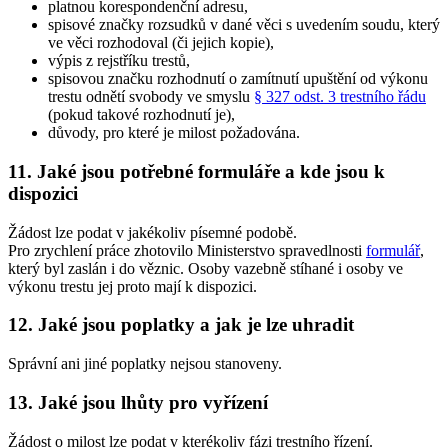
platnou korespondenční adresu,
spisové značky rozsudků v dané věci s uvedením soudu, který
ve věci rozhodoval (či jejich kopie),
výpis z rejstříku trestů,
spisovou značku rozhodnutí o zamítnutí upuštění od výkonu
trestu odnětí svobody ve smyslu
§ 327 odst. 3 trestního řádu
(pokud takové rozhodnutí je),
důvody, pro které je milost požadována.
11. Jaké jsou potřebné formuláře a kde jsou k
dispozici
Žádost lze podat v jakékoliv písemné podobě.
Pro zrychlení práce zhotovilo Ministerstvo spravedlnosti
formulář
,
který byl zaslán i do věznic. Osoby vazebně stíhané i osoby ve
výkonu trestu jej proto mají k dispozici.
12. Jaké jsou poplatky a jak je lze uhradit
Správní ani jiné poplatky nejsou stanoveny.
13. Jaké jsou lhůty pro vyřízení
Žádost o milost lze podat v kterékoliv fázi trestního řízení.