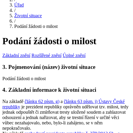
Úřad
/
Životní situace
/
Podání žádosti o milost
Podání žádosti o milost
Základní znění
Rozšířené znění
Úplné znění
3. Pojmenování (název) životní situace
Podání žádosti o milost
4. Základní informace k životní situaci
Na základě
článku 62 písm. g)
a
článku 63 písm. j) Ústavy České
republiky
je prezident republiky oprávněn udělovat tzv. milost, tedy
jednak odpouštět či zmírňovat tresty uložené soudem a zahlazovat
odsouzení a jednak nařizovat, aby se trestní řízení v určité věci
vůbec nezahajovalo, nebo, bylo-li zahájeno, se v něm
nepokračovalo.