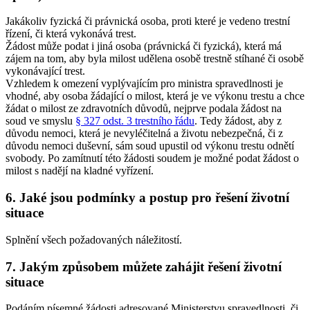
Jakákoliv fyzická či právnická osoba, proti které je vedeno trestní
řízení, či která vykonává trest.
Žádost může podat i jiná osoba (právnická či fyzická), která má
zájem na tom, aby byla milost udělena osobě trestně stíhané či osobě
vykonávající trest.
Vzhledem k omezení vyplývajícím pro ministra spravedlnosti je
vhodné, aby osoba žádající o milost, která je ve výkonu trestu a chce
žádat o milost ze zdravotních důvodů, nejprve podala žádost na
soud ve smyslu
§ 327 odst. 3 trestního řádu
. Tedy žádost, aby z
důvodu nemoci, která je nevyléčitelná a životu nebezpečná, či z
důvodu nemoci duševní, sám soud upustil od výkonu trestu odnětí
svobody. Po zamítnutí této žádosti soudem je možné podat žádost o
milost s nadějí na kladné vyřízení.
6. Jaké jsou podmínky a postup pro řešení životní
situace
Splnění všech požadovaných náležitostí.
7. Jakým způsobem můžete zahájit řešení životní
situace
Podáním písemné žádosti adresované Ministerstvu spravedlnosti, či