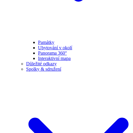
Památky
Ubytování v okolí
Panorama 360°
Interaktivní mapa
Důležité odkazy
Spolky & sdružení