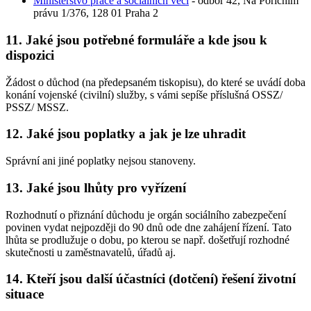
Ministerstvo práce a sociálních věcí
- odbor 42, Na Poříčním
právu 1/376, 128 01 Praha 2
11. Jaké jsou potřebné formuláře a kde jsou k
dispozici
Žádost o důchod (na předepsaném tiskopisu), do které se uvádí doba
konání vojenské (civilní) služby, s vámi sepíše příslušná OSSZ/
PSSZ/ MSSZ.
12. Jaké jsou poplatky a jak je lze uhradit
Správní ani jiné poplatky nejsou stanoveny.
13. Jaké jsou lhůty pro vyřízení
Rozhodnutí o přiznání důchodu je orgán sociálního zabezpečení
povinen vydat nejpozději do 90 dnů ode dne zahájení řízení. Tato
lhůta se prodlužuje o dobu, po kterou se např. došetřují rozhodné
skutečnosti u zaměstnavatelů, úřadů aj.
14. Kteří jsou další účastníci (dotčení) řešení životní
situace