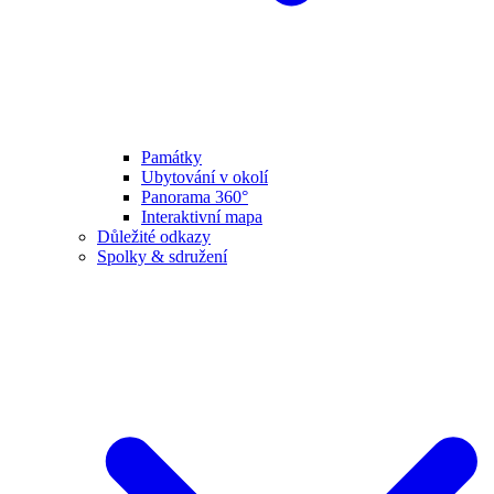
Památky
Ubytování v okolí
Panorama 360°
Interaktivní mapa
Důležité odkazy
Spolky & sdružení