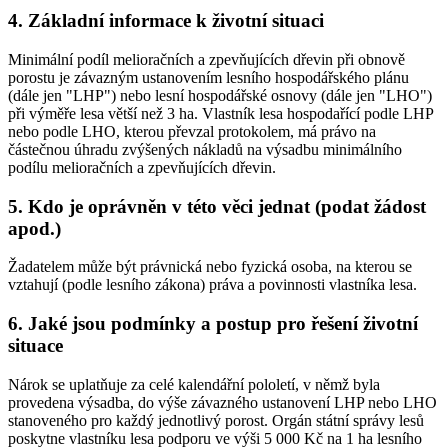
4. Základní informace k životní situaci
Minimální podíl melioračních a zpevňujících dřevin při obnově
porostu je závazným ustanovením lesního hospodářského plánu
(dále jen "LHP") nebo lesní hospodářské osnovy (dále jen "LHO")
při výměře lesa větší než 3 ha. Vlastník lesa hospodařící podle LHP
nebo podle LHO, kterou převzal protokolem, má právo na
částečnou úhradu zvýšených nákladů na výsadbu minimálního
podílu melioračních a zpevňujících dřevin.
5. Kdo je oprávněn v této věci jednat (podat žádost
apod.)
Žadatelem může být právnická nebo fyzická osoba, na kterou se
vztahují (podle lesního zákona) práva a povinnosti vlastníka lesa.
6. Jaké jsou podmínky a postup pro řešení životní
situace
Nárok se uplatňuje za celé kalendářní pololetí, v němž byla
provedena výsadba, do výše závazného ustanovení LHP nebo LHO
stanoveného pro každý jednotlivý porost. Orgán státní správy lesů
poskytne vlastníku lesa podporu ve výši 5 000 Kč na 1 ha lesního