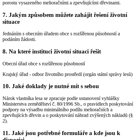
porostu vysazeného melioračními a zpevňujícími dřevinami.
7. Jakým způsobem můžete zahájit řešení životní
situace
Jednáním s obecním úřadem obce s rozšířenou působností a
podáním žádosti.
8. Na které instituci životní situaci řešit
Obecní úřad obce s rozšířenou působností
Krajský úřad - odbor životního prostředí (orgán státní správy lesů)
10. Jaké doklady je nutné mít s sebou
Nárok vlastníka lesa se zpracuje podle ustanovení vyhlášky
Ministerstva zemědělství č. 80/1996 Sb., o pravidlech poskytování
podpory na výsadbu minimálního podílu melioračních a
zpevňujících dřevin a o poskytování náhrad zvýšených nákladů (§
2).
11. Jaké jsou potřebné formuláře a kde jsou k
dispozici