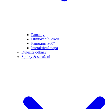
Památky
Ubytování v okolí
Panorama 360°
Interaktivní mapa
Důležité odkazy
Spolky & sdružení