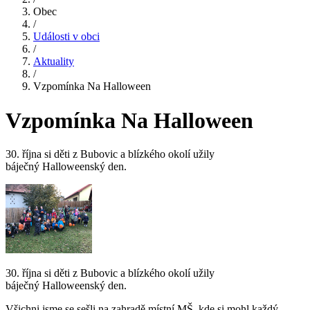
Obec
/
Události v obci
/
Aktuality
/
Vzpomínka Na Halloween
Vzpomínka Na Halloween
30. října si děti z Bubovic a blízkého okolí užily
báječný Halloweenský den.
30. října si děti z Bubovic a blízkého okolí užily
báječný Halloweenský den.
Všichni jsme se sešli na zahradě místní MŠ, kde si mohl každý