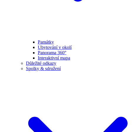
Památky
Ubytování v okolí
Panorama 360°
Interaktivní mapa
Důležité odkazy
Spolky & sdružení