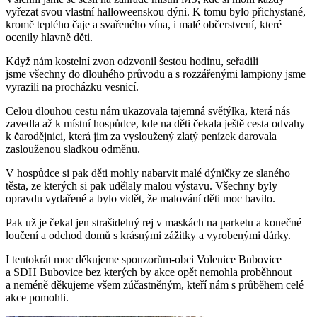
vyřezat svou vlastní halloweenskou dýni. K tomu bylo přichystané,
kromě teplého čaje a svařeného vína, i malé občerstvení, které
ocenily hlavně děti.
Když nám kostelní zvon odzvonil šestou hodinu, seřadili
jsme všechny do dlouhého průvodu a s rozzářenými lampiony jsme
vyrazili na procházku vesnicí.
Celou dlouhou cestu nám ukazovala tajemná světýlka, která nás
zavedla až k místní hospůdce, kde na děti čekala ještě cesta odvahy
k čarodějnici, která jim za vysloužený zlatý penízek darovala
zaslouženou sladkou odměnu.
V hospůdce si pak děti mohly nabarvit malé dýničky ze slaného
těsta, ze kterých si pak udělaly malou výstavu. Všechny byly
opravdu vydařené a bylo vidět, že malování děti moc bavilo.
Pak už je čekal jen strašidelný rej v maskách na parketu a konečné
loučení a odchod domů s krásnými zážitky a vyrobenými dárky.
I tentokrát moc děkujeme sponzorům-obci Volenice Bubovice
a SDH Bubovice bez kterých by akce opět nemohla proběhnout
a neméně děkujeme všem zúčastněným, kteří nám s průběhem celé
akce pomohli.