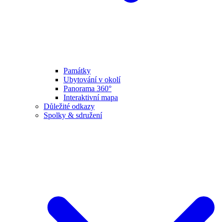
Památky
Ubytování v okolí
Panorama 360°
Interaktivní mapa
Důležité odkazy
Spolky & sdružení