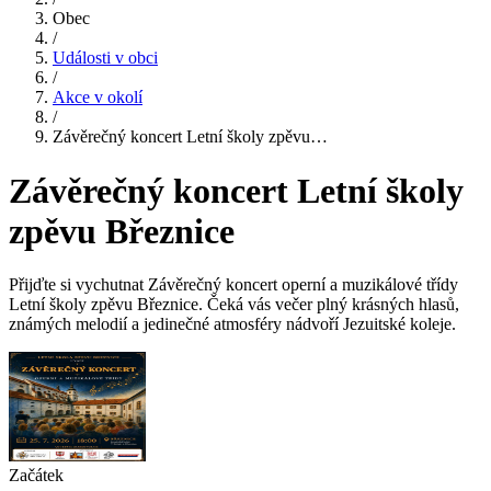
Obec
/
Události v obci
/
Akce v okolí
/
Závěrečný koncert Letní školy zpěvu…
Závěrečný koncert Letní školy
zpěvu Březnice
Přijďte si vychutnat Závěrečný koncert operní a muzikálové třídy
Letní školy zpěvu Březnice. Čeká vás večer plný krásných hlasů,
známých melodií a jedinečné atmosféry nádvoří Jezuitské koleje.
Začátek