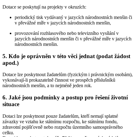
Dotace se poskytují na projekty v okruzích:
periodický tisk vydávaný v jazycích národnostních menšin či
v převážné míře v jazycích národnostních menšin,
provozování rozhlasového nebo televizního vysílání v
jazycích národnostních menšin či v převážné míře v jazycích
národnostních menšin.
5. Kdo je oprávněn v této věci jednat (podat žádost
apod.)
Dotace lze poskytnout žadatelům (fyzickým i právnickým osobám),
vykonávají-li prokazatelně činnost ve prospěch příslušníků
národnostních menšin, a to nejméně jeden rok.
6. Jaké jsou podmínky a postup pro řešení životní
situace
Dotaci lze poskytnout pouze žadatelům, kteří nemají splatné
závazky ve vztahu ke státnímu rozpočtu, ke státnímu fondu,
zdravotní pojišťovně nebo rozpočtu územního samosprávného
celku.