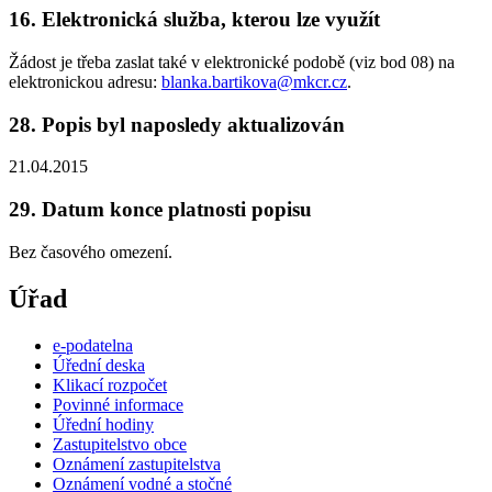
16. Elektronická služba, kterou lze využít
Žádost je třeba zaslat také v elektronické podobě (viz bod 08) na
elektronickou adresu:
blanka.bartikova@mkcr.cz
.
28. Popis byl naposledy aktualizován
21.04.2015
29. Datum konce platnosti popisu
Bez časového omezení.
Úřad
e-podatelna
Úřední deska
Klikací rozpočet
Povinné informace
Úřední hodiny
Zastupitelstvo obce
Oznámení zastupitelstva
Oznámení vodné a stočné