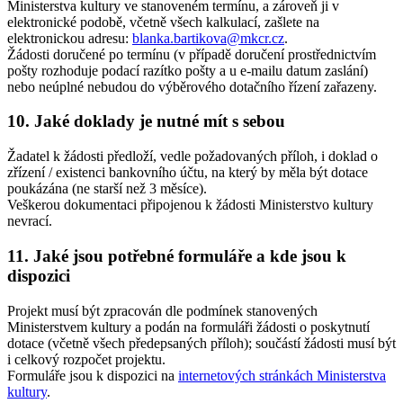
Ministerstva kultury ve stanoveném termínu, a zároveň ji v
elektronické podobě, včetně všech kalkulací, zašlete na
elektronickou adresu:
blanka.bartikova@mkcr.cz
.
Žádosti doručené po termínu (v případě doručení prostřednictvím
pošty rozhoduje podací razítko pošty a u e-mailu datum zaslání)
nebo neúplné nebudou do výběrového dotačního řízení zařazeny.
10. Jaké doklady je nutné mít s sebou
Žadatel k žádosti předloží, vedle požadovaných příloh, i doklad o
zřízení / existenci bankovního účtu, na který by měla být dotace
poukázána (ne starší než 3 měsíce).
Veškerou dokumentaci připojenou k žádosti Ministerstvo kultury
nevrací.
11. Jaké jsou potřebné formuláře a kde jsou k
dispozici
Projekt musí být zpracován dle podmínek stanovených
Ministerstvem kultury a podán na formuláři žádosti o poskytnutí
dotace (včetně všech předepsaných příloh); součástí žádosti musí být
i celkový rozpočet projektu.
Formuláře jsou k dispozici na
internetových stránkách Ministerstva
kultury
.