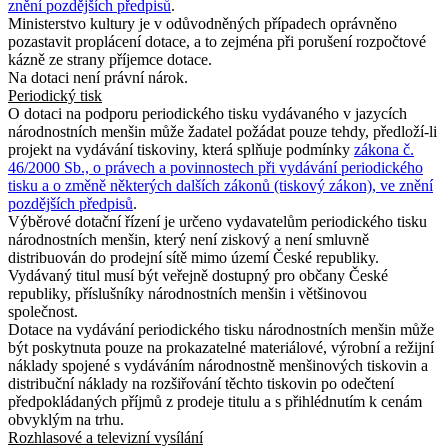
znění pozdějších předpisů
.
Ministerstvo kultury je v odůvodněných případech oprávněno
pozastavit proplácení dotace, a to zejména při porušení rozpočtové
kázně ze strany příjemce dotace.
Na dotaci není právní nárok.
Periodický tisk
O dotaci na podporu periodického tisku vydávaného v jazycích
národnostních menšin může žadatel požádat pouze tehdy, předloží-li
projekt na vydávání tiskoviny, která splňuje podmínky
zákona č.
46/2000 Sb., o právech a povinnostech při vydávání periodického
tisku a o změně některých dalších zákonů (tiskový zákon), ve znění
pozdějších předpisů
.
Výběrové dotační řízení je určeno vydavatelům periodického tisku
národnostních menšin, který není ziskový a není smluvně
distribuován do prodejní sítě mimo území České republiky.
Vydávaný titul musí být veřejně dostupný pro občany České
republiky, příslušníky národnostních menšin i většinovou
společnost.
Dotace na vydávání periodického tisku národnostních menšin může
být poskytnuta pouze na prokazatelné materiálové, výrobní a režijní
náklady spojené s vydáváním národnostně menšinových tiskovin a
distribuční náklady na rozšiřování těchto tiskovin po odečtení
předpokládaných příjmů z prodeje titulu a s přihlédnutím k cenám
obvyklým na trhu.
Rozhlasové a televizní vysílání