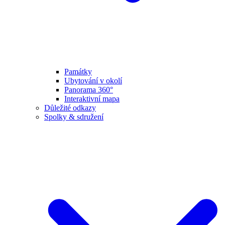
Památky
Ubytování v okolí
Panorama 360°
Interaktivní mapa
Důležité odkazy
Spolky & sdružení