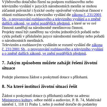
Výběrového dotačního řízení na podporu rozhlasového nebo
televizního vysílání v jazycích národnostních menšin se mohou
zúčastnit právnické i fyzické osoby oprávněné vykonávat činnost v
oblasti rozhlasového a televizního vysílání dle
zákona č. 231/2001
Sb., o provozování rozhlasového a televizního vysílání a o změně
dalších zákonů, ve znění pozdějších předpisů
, a které se ve své
činnosti zaměřují na národnostně menšinovou činnost.
Projekty musí být zaměřeny na výrobu jednotlivých pořadů nebo
cyklu pořadů v příslušném jazyce národnostní menšiny nebo pořadů
o národnostních menšinách.
Televizním a rozhlasovým vysíláním se rozumí vysílání dle
zákona
č. 231/2001 Sb., o provozování rozhlasového a televizního vysílání
a o změně dalších zákonů, ve znění pozdějších předpisů
.
7. Jakým způsobem můžete zahájit řešení životní
situace
Podejte písemnou žádost o poskytnutí dotace s přílohami.
8. Na které instituci životní situaci řešit
Žádost o poskytnutí dotace (s přílohami) zašlete na adresu:
Ministerstvo kultury
, odbor médií a audiovize, P. B. 74, Maltézské
náměstí 1, 118 11 Praha 1, nebo ji osobně doručte do podatelny