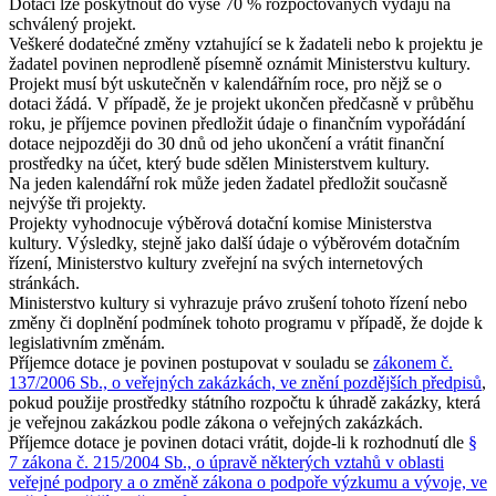
Dotaci lze poskytnout do výše 70 % rozpočtovaných výdajů na
schválený projekt.
Veškeré dodatečné změny vztahující se k žadateli nebo k projektu je
žadatel povinen neprodleně písemně oznámit Ministerstvu kultury.
Projekt musí být uskutečněn v kalendářním roce, pro nějž se o
dotaci žádá. V případě, že je projekt ukončen předčasně v průběhu
roku, je příjemce povinen předložit údaje o finančním vypořádání
dotace nejpozději do 30 dnů od jeho ukončení a vrátit finanční
prostředky na účet, který bude sdělen Ministerstvem kultury.
Na jeden kalendářní rok může jeden žadatel předložit současně
nejvýše tři projekty.
Projekty vyhodnocuje výběrová dotační komise Ministerstva
kultury. Výsledky, stejně jako další údaje o výběrovém dotačním
řízení, Ministerstvo kultury zveřejní na svých internetových
stránkách.
Ministerstvo kultury si vyhrazuje právo zrušení tohoto řízení nebo
změny či doplnění podmínek tohoto programu v případě, že dojde k
legislativním změnám.
Příjemce dotace je povinen postupovat v souladu se
zákonem č.
137/2006 Sb., o veřejných zakázkách, ve znění pozdějších předpisů
,
pokud použije prostředky státního rozpočtu k úhradě zakázky, která
je veřejnou zakázkou podle zákona o veřejných zakázkách.
Příjemce dotace je povinen dotaci vrátit, dojde-li k rozhodnutí dle
§
7 zákona č. 215/2004 Sb., o úpravě některých vztahů v oblasti
veřejné podpory a o změně zákona o podpoře výzkumu a vývoje, ve