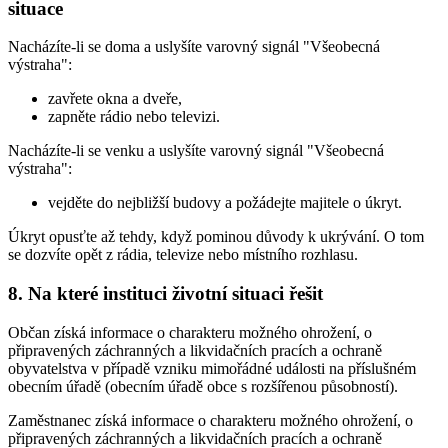
situace
Nacházíte-li se doma a uslyšíte varovný signál "Všeobecná
výstraha":
zavřete okna a dveře,
zapněte rádio nebo televizi.
Nacházíte-li se venku a uslyšíte varovný signál "Všeobecná
výstraha":
vejděte do nejbližší budovy a požádejte majitele o úkryt.
Úkryt opusťte až tehdy, když pominou důvody k ukrývání. O tom
se dozvíte opět z rádia, televize nebo místního rozhlasu.
8. Na které instituci životní situaci řešit
Občan získá informace o charakteru možného ohrožení, o
připravených záchranných a likvidačních pracích a ochraně
obyvatelstva v případě vzniku mimořádné události na příslušném
obecním úřadě (obecním úřadě obce s rozšířenou působností).
Zaměstnanec získá informace o charakteru možného ohrožení, o
připravených záchranných a likvidačních pracích a ochraně