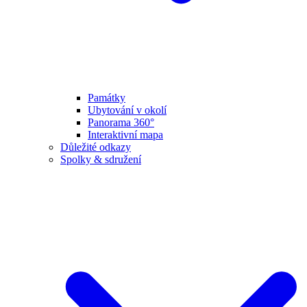
Památky
Ubytování v okolí
Panorama 360°
Interaktivní mapa
Důležité odkazy
Spolky & sdružení