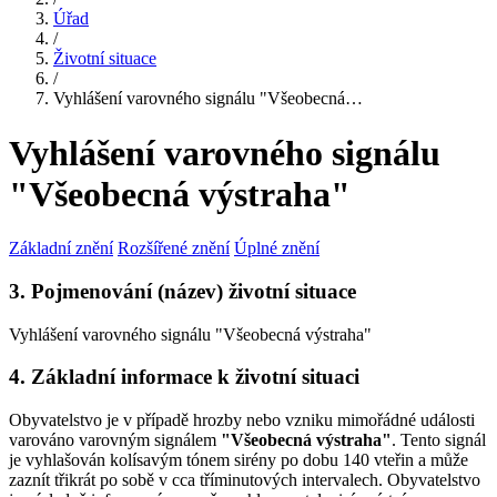
Úřad
/
Životní situace
/
Vyhlášení varovného signálu "Všeobecná…
Vyhlášení varovného signálu
"Všeobecná výstraha"
Základní znění
Rozšířené znění
Úplné znění
3. Pojmenování (název) životní situace
Vyhlášení varovného signálu "Všeobecná výstraha"
4. Základní informace k životní situaci
Obyvatelstvo je v případě hrozby nebo vzniku mimořádné události
varováno varovným signálem
"Všeobecná výstraha"
. Tento signál
je vyhlašován kolísavým tónem sirény po dobu 140 vteřin a může
zaznít třikrát po sobě v cca tříminutových intervalech. Obyvatelstvo