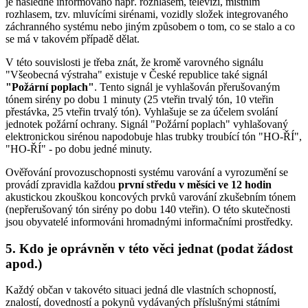
je následně informováno např. rozhlasem, televizí, místním
rozhlasem, tzv. mluvícími sirénami, vozidly složek integrovaného
záchranného systému nebo jiným způsobem o tom, co se stalo a co
se má v takovém případě dělat.
V této souvislosti je třeba znát, že kromě varovného signálu
"Všeobecná výstraha" existuje v České republice také signál
"Požární poplach"
. Tento signál je vyhlašován přerušovaným
tónem sirény po dobu 1 minuty (25 vteřin trvalý tón, 10 vteřin
přestávka, 25 vteřin trvalý tón). Vyhlašuje se za účelem svolání
jednotek požární ochrany. Signál "Požární poplach" vyhlašovaný
elektronickou sirénou napodobuje hlas trubky troubící tón "HO-ŘÍ",
"HO-ŘÍ" - po dobu jedné minuty.
Ověřování provozuschopnosti systému varování a vyrozumění se
provádí zpravidla každou
první středu v měsíci ve 12 hodin
akustickou zkouškou koncových prvků varování zkušebním tónem
(nepřerušovaný tón sirény po dobu 140 vteřin). O této skutečnosti
jsou obyvatelé informováni hromadnými informačními prostředky.
5. Kdo je oprávněn v této věci jednat (podat žádost
apod.)
Každý občan v takovéto situaci jedná dle vlastních schopností,
znalostí, dovedností a pokynů vydávaných příslušnými státními