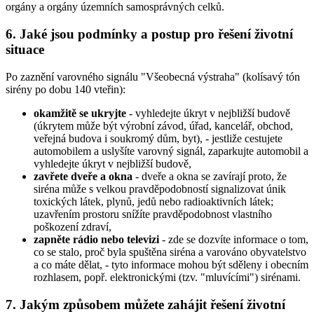
orgány a orgány územních samosprávných celků.
6. Jaké jsou podmínky a postup pro řešení životní
situace
Po zaznění varovného signálu "Všeobecná výstraha" (kolísavý tón
sirény po dobu 140 vteřin):
okamžitě se ukryjte
- vyhledejte úkryt v nejbližší budově
(úkrytem může být výrobní závod, úřad, kancelář, obchod,
veřejná budova i soukromý dům, byt), - jestliže cestujete
automobilem a uslyšíte varovný signál, zaparkujte automobil a
vyhledejte úkryt v nejbližší budově,
zavřete dveře a okna
- dveře a okna se zavírají proto, že
siréna může s velkou pravděpodobností signalizovat únik
toxických látek, plynů, jedů nebo radioaktivních látek;
uzavřením prostoru snížíte pravděpodobnost vlastního
poškození zdraví,
zapněte rádio nebo televizi
- zde se dozvíte informace o tom,
co se stalo, proč byla spuštěna siréna a varováno obyvatelstvo
a co máte dělat, - tyto informace mohou být sděleny i obecním
rozhlasem, popř. elektronickými (tzv. "mluvícími") sirénami.
7. Jakým způsobem můžete zahájit řešení životní