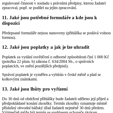
regulované činnosti v souladu s právními předpisy, kterou žadatel
zpracoval, popř. se podílel na jejím zpracování.
11. Jaké jsou potřebné formuláře a kde jsou k
dispozici
Předepsané formuláře nejsou stanoveny (přihláška se podává volnou
formou).
12. Jaké jsou poplatky a jak je lze uhradit
Poplatek za vydání osvědčení o odborné způsobilosti činí 1 000 Kč
(položka 22 písm. b) zákona č. 634/2004 Sb., o správních
poplatcích, ve znění pozdějších předpisů).
Správní poplatek je vyměřen a vybírán v české měně a platí se
kolkovými známkami.
13. Jaké jsou lhůty pro vyřízení
Do 30 dnů od obdržení přihlášky bude žadateli sděleno její přijetí a
předpokládané konání zkoušky. Termín zkoušky oznamuje místně
příslušný obvodní báňský úřad žadateli nejméně 30 dnů předem.
Výjimečně může být termín se souhlasem uchazeče zkrácen.