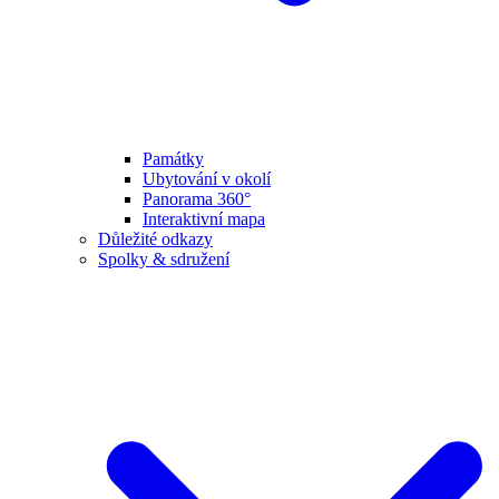
Památky
Ubytování v okolí
Panorama 360°
Interaktivní mapa
Důležité odkazy
Spolky & sdružení