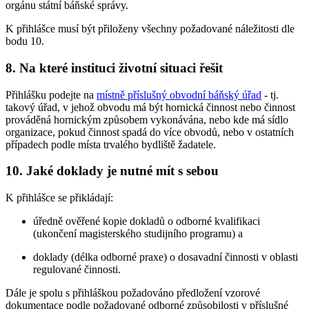
orgánu státní báňské správy.
K přihlášce musí být přiloženy všechny požadované náležitosti dle
bodu 10.
8. Na které instituci životní situaci řešit
Přihlášku podejte na
místně příslušný obvodní báňský úřad
- tj.
takový úřad, v jehož obvodu má být hornická činnost nebo činnost
prováděná hornickým způsobem vykonávána, nebo kde má sídlo
organizace, pokud činnost spadá do více obvodů, nebo v ostatních
případech podle místa trvalého bydliště žadatele.
10. Jaké doklady je nutné mít s sebou
K přihlášce se přikládají:
úředně ověřené kopie dokladů o odborné kvalifikaci
(ukončení magisterského studijního programu) a
doklady (délka odborné praxe) o dosavadní činnosti v oblasti
regulované činnosti.
Dále je spolu s přihláškou požadováno předložení vzorové
dokumentace podle požadované odborné způsobilosti v příslušné