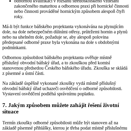
odbornou kvalifikaci v rozsahu středoškolského vzdělání
zakončeného maturitou a odbornou praxi při hornické činnosti
nebo činnosti prováděné hornickým způsobem alespoň čtyři
roky.
Má-li být funkce báňského projektanta vykonávána na plynujícím
dole, na dole nebezpečném důlními otřesy, průtržemi hornin a plynů
nebo na uhelném dole, požaduje se, aby alespoň polovina
předepsané odborné praxe byla vykonána na dole s obdobnými
podmínkami.
Odbornou způsobilost báňského projektanta ověřuje místně
příslušný obvodní báňský úřad, a to zkouškou před komisí
stanovenou předsedou Českého báňského úřadu. Zkouška se skládá
z písemné a ústní části.
Na základě úspěšně vykonané zkoušky vydá místně příslušný
obvodní báňský úřad uchazeči osvědčení o odborné způsobilosti.
Vystavení osvědčení podléhá správnímu poplatku.
7. Jakým způsobem můžete zahájit řešení životní
situace
Termín zkoušky odborné způsobilosti může být stanoven až na
základě písemné přihlášky, kterou je třeba podat místně příslušnému