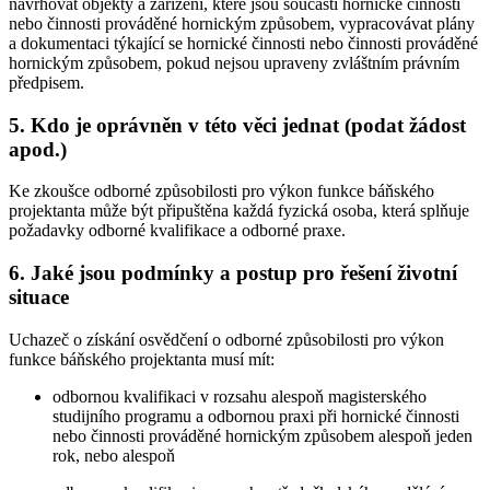
navrhovat objekty a zařízení, které jsou součástí hornické činnosti
nebo činnosti prováděné hornickým způsobem, vypracovávat plány
a dokumentaci týkající se hornické činnosti nebo činnosti prováděné
hornickým způsobem, pokud nejsou upraveny zvláštním právním
předpisem.
5. Kdo je oprávněn v této věci jednat (podat žádost
apod.)
Ke zkoušce odborné způsobilosti pro výkon funkce báňského
projektanta může být připuštěna každá fyzická osoba, která splňuje
požadavky odborné kvalifikace a odborné praxe.
6. Jaké jsou podmínky a postup pro řešení životní
situace
Uchazeč o získání osvědčení o odborné způsobilosti pro výkon
funkce báňského projektanta musí mít:
odbornou kvalifikaci v rozsahu alespoň magisterského
studijního programu a odbornou praxi při hornické činnosti
nebo činnosti prováděné hornickým způsobem alespoň jeden
rok, nebo alespoň