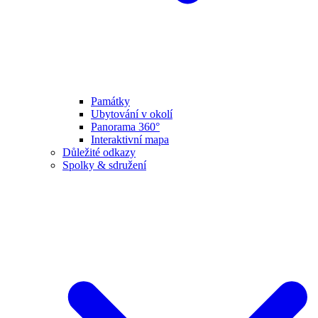
Památky
Ubytování v okolí
Panorama 360°
Interaktivní mapa
Důležité odkazy
Spolky & sdružení