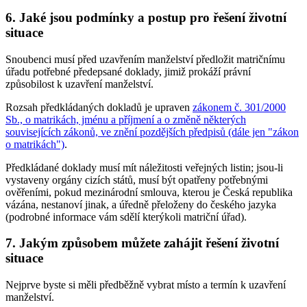
6. Jaké jsou podmínky a postup pro řešení životní
situace
Snoubenci musí před uzavřením manželství předložit matričnímu
úřadu potřebné předepsané doklady, jimiž prokáží právní
způsobilost k uzavření manželství.
Rozsah předkládaných dokladů je upraven
zákonem č. 301/2000
Sb., o matrikách, jménu a příjmení a o změně některých
souvisejících zákonů, ve znění pozdějších předpisů (dále jen "zákon
o matrikách")
.
Předkládané doklady musí mít náležitosti veřejných listin; jsou-li
vystaveny orgány cizích států, musí být opatřeny potřebnými
ověřeními, pokud mezinárodní smlouva, kterou je Česká republika
vázána, nestanoví jinak, a úředně přeloženy do českého jazyka
(podrobné informace vám sdělí kterýkoli matriční úřad).
7. Jakým způsobem můžete zahájit řešení životní
situace
Nejprve byste si měli předběžně vybrat místo a termín k uzavření
manželství.