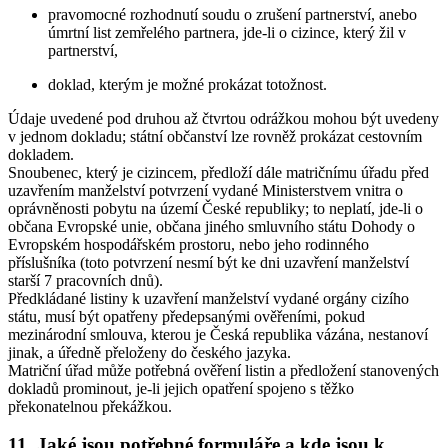
pravomocné rozhodnutí soudu o zrušení partnerství, anebo
úmrtní list zemřelého partnera, jde-li o cizince, který žil v
partnerství,
doklad, kterým je možné prokázat totožnost.
Údaje uvedené pod druhou až čtvrtou odrážkou mohou být uvedeny
v jednom dokladu; státní občanství lze rovněž prokázat cestovním
dokladem.
Snoubenec, který je cizincem
, předloží dále matričnímu úřadu před
uzavřením manželství potvrzení vydané Ministerstvem vnitra o
oprávněnosti pobytu na území České republiky; to neplatí, jde-li o
občana Evropské unie, občana jiného smluvního státu Dohody o
Evropském hospodářském prostoru, nebo jeho rodinného
příslušníka (toto potvrzení nesmí být ke dni uzavření manželství
starší 7 pracovních dnů).
Předkládané listiny k uzavření manželství vydané orgány cizího
státu, musí být opatřeny předepsanými ověřeními, pokud
mezinárodní smlouva, kterou je Česká republika vázána, nestanoví
jinak, a úředně přeloženy do českého jazyka.
Matriční úřad může potřebná ověření listin a předložení stanovených
dokladů prominout, je-li jejich opatření spojeno s těžko
překonatelnou překážkou.
11. Jaké jsou potřebné formuláře a kde jsou k