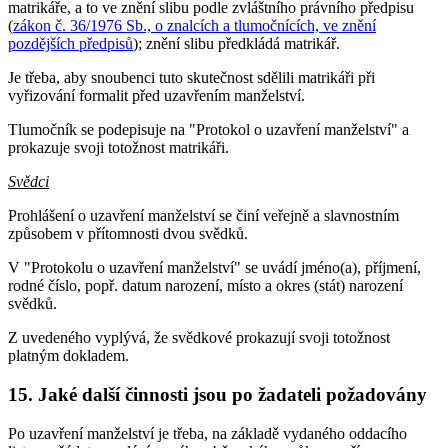
matrikáře, a to ve znění slibu podle zvláštního právního předpisu
(
zákon č. 36/1976 Sb., o znalcích a tlumočnících, ve znění
pozdějších předpisů
); znění slibu předkládá matrikář.
Je třeba, aby snoubenci tuto skutečnost sdělili matrikáři při
vyřizování formalit před uzavřením manželství.
Tlumočník se podepisuje na "Protokol o uzavření manželství" a
prokazuje svoji totožnost matrikáři.
Svědci
Prohlášení o uzavření manželství se činí veřejně a slavnostním
způsobem v přítomnosti dvou svědků.
V "Protokolu o uzavření manželství" se uvádí jméno(a), příjmení,
rodné číslo, popř. datum narození, místo a okres (stát) narození
svědků.
Z uvedeného vyplývá, že svědkové prokazují svoji totožnost
platným dokladem.
15. Jaké další činnosti jsou po žadateli požadovány
Po uzavření manželství je třeba, na základě vydaného oddacího