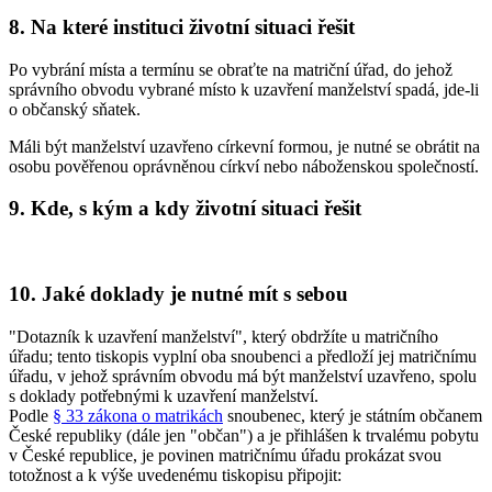
8. Na které instituci životní situaci řešit
Po vybrání místa a termínu se obraťte na matriční úřad, do jehož
správního obvodu vybrané místo k uzavření manželství spadá, jde-li
o občanský sňatek.
Máli být manželství uzavřeno církevní formou, je nutné se obrátit na
osobu pověřenou oprávněnou církví nebo náboženskou společností.
9. Kde, s kým a kdy životní situaci řešit
10. Jaké doklady je nutné mít s sebou
"Dotazník k uzavření manželství", který obdržíte u matričního
úřadu; tento tiskopis vyplní oba snoubenci a předloží jej matričnímu
úřadu, v jehož správním obvodu má být manželství uzavřeno, spolu
s doklady potřebnými k uzavření manželství.
Podle
§ 33 zákona o matrikách
snoubenec, který je státním občanem
České republiky (dále jen "občan") a je přihlášen k trvalému pobytu
v České republice, je povinen matričnímu úřadu prokázat svou
totožnost a k výše uvedenému tiskopisu připojit: