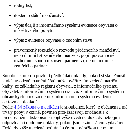
rodný list,
doklad o státním občanství,
výpis údajů z informačního systému evidence obyvatel o
místě trvalého pobytu,
výpis z evidence obyvatel o osobním stavu,
pravomocný rozsudek o rozvodu předchozího manželství,
nebo úmrtní list zemřelého manžela, popř. pravomocné
rozhodnutí soudu o zrušení partnerství, nebo úmrtní list
zemřelého partnera.
Snoubenci nejsou povinni předkládat doklady, pokud si skutečnosti
v nich uvedené matriční úřad může ověřit z jím vedené matriční
knihy, ze základního registru obyvatel, z informačního systému
obyvatel, z informačního systému cizinců, z informačního systému
občanských průkazů nebo z informačního systému evidence
cestovních dokladů.
Podle
§ 34 zákona o matrikách
je snoubenec, který je občanem a má
trvalý pobyt v cizině, povinen prokázat svoji totožnost a k
předepsanému tiskopisu připojit výše uvedené doklady nebo jim
odpovídající obdobné doklady, pokud jsou cizím státem vydávány.
Doklady výše uvedené pod třetí a čtvrtou odrážkou nebo jim