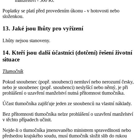
manželství - 500 Kč
Poplatky se platí před provedením úkonu - v hotovosti nebo
složenkou.
13. Jaké jsou lhůty pro vyřízení
Lhůty nejsou stanoveny.
14. Kteří jsou další účastníci (dotčení) řešení životní
situace
Tlumočník
Pokud snoubenec (popř. snoubenci) nemluví nebo nerozumí česky,
nebo je snoubenec (popř. snoubenci) neslyšící nebo němý, je při
prohlášení o uzavření manželství nutná přítomnost tlumočníka.
Účast tlumočníka zajišťuje jeden ze snoubenců na vlastní náklady.
Bez přítomnosti tlumočníka nelze prohlášení o uzavření manželství
v těchto případech učinit.
Nejde-li o tlumočníka jmenovaného ministrem spravedlnosti nebo
předsedou krajského soudu, musí tlumočník složit slib do rukou