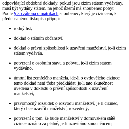
odpovídající obdobné doklady, pokud jsou cizím státem vydávány,
musí být vydány státem, na jehož území má snoubenec pobyt.
Podle
§ 35 zákona o matrikách
snoubenec, který je cizincem, k
předepsanému tiskopisu připojí:
rodný list,
doklad o státním občanství,
doklad o právní způsobilosti k uzavření manželství, je-li cizím
státem vydáván,
potvrzení o osobním stavu a pobytu, je-li cizím státem
vydáváno,
úmrtní list zemřelého manžela, jde-li o ovdovělého cizince;
tento doklad není třeba předkládat, je-li tato skutečnost
uvedena v dokladu o právní způsobilosti k uzavření
manželství,
pravomocný rozsudek o rozvodu manželství, je-li cizinec,
který chce uzavřít manželství, rozvedený,
potvrzení o tom, že bude manželství v domovském státě
cizince uznáno za platné, je-li uzavíráno zmocněncem,