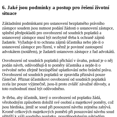
6. Jaké jsou podmínky a postup pro řešení životní
situace
Základními podmínkami pro ustanovení bezplatného právního
zástupce soudem jsou nutnost podání žádosti o ustanovení zástupce,
splnění předpokladů pro osvobození od soudních poplatků a
ustanovený zástupce musí být nezbytně třeba k ochraně zájmů
žadatele. Vyžaduje-li to ochrana zájmů účastníka nebo jde-li o
ustanovení zástupce pro řízení, v němž je povinné zastoupení
advokátem (notářem), je žadateli ustanoven zástupce z řad advokátů.
Osvobození od soudních poplatků přichází v úvahu, pokud je o něj
podán návrh, odůvodňují-li to poměry účastníka a nejde-li o
svévolné nebo zřejmě bezúspěšné uplatňování nebo bránění práva.
Osvobození od soudních poplatků se zpravidla přiznává pouze
částečné. Přiznat účastníkovi osvobození od soudních poplatků
zcela lze pouze výjimečně, jsou-li proto zvlášť závažné důvody, a
toto rozhodnutí musí být odůvodněno.
Je třeba, aby účastník, který o osvobození od poplatku žádá,
věrohodným způsobem doložil své osobní a majetkové poměry, což
jsou hlediska, jimiž se soud při posouzení návrhu zejména zabývá.
Kromě celkových majetkových poměrů při posuzování návrhu soud
přihlíží k výši soudního poplatku, pravděpodobným nákladům