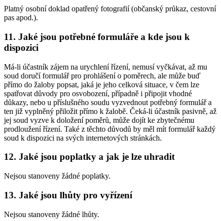
Platný osobní doklad opatřený fotografií (občanský průkaz, cestovní
pas apod.).
11. Jaké jsou potřebné formuláře a kde jsou k
dispozici
Má-li účastník zájem na urychlení řízení, nemusí vyčkávat, až mu
soud doručí formulář pro prohlášení o poměrech, ale může buď
přímo do žaloby popsat, jaká je jeho celková situace, v čem lze
spatřovat důvody pro osvobození, případně i připojit vhodné
důkazy, nebo u příslušného soudu vyzvednout potřebný formulář a
ten již vyplněný přiložit přímo k žalobě. Čeká-li účastník pasivně, až
jej soud vyzve k doložení poměrů, může dojít ke zbytečnému
prodloužení řízení. Také z těchto důvodů by měl mít formulář každý
soud k dispozici na svých internetových stránkách.
12. Jaké jsou poplatky a jak je lze uhradit
Nejsou stanoveny žádné poplatky.
13. Jaké jsou lhůty pro vyřízení
Nejsou stanoveny žádné lhůty.