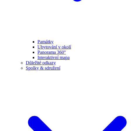
Památky
Ubytování v okolí
Panorama 360°
Interaktivní mapa
Důležité odkazy
Spolky & sdružení