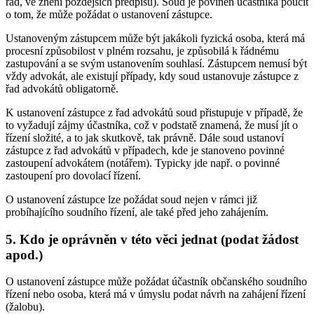
řád, ve znění pozdějších předpisů). Soud je povinen účastníka poučit
o tom, že může požádat o ustanovení zástupce.
Ustanoveným zástupcem může být jakákoli fyzická osoba, která má
procesní způsobilost v plném rozsahu, je způsobilá k řádnému
zastupování a se svým ustanovením souhlasí. Zástupcem nemusí být
vždy advokát, ale existují případy, kdy soud ustanovuje zástupce z
řad advokátů obligatorně.
K ustanovení zástupce z řad advokátů soud přistupuje v případě, že
to vyžadují zájmy účastníka, což v podstatě znamená, že musí jít o
řízení složité, a to jak skutkově, tak právně. Dále soud ustanoví
zástupce z řad advokátů v případech, kde je stanoveno povinné
zastoupení advokátem (notářem). Typicky jde např. o povinné
zastoupení pro dovolací řízení.
O ustanovení zástupce lze požádat soud nejen v rámci již
probíhajícího soudního řízení, ale také před jeho zahájením.
5. Kdo je oprávněn v této věci jednat (podat žádost
apod.)
O ustanovení zástupce může požádat účastník občanského soudního
řízení nebo osoba, která má v úmyslu podat návrh na zahájení řízení
(žalobu).