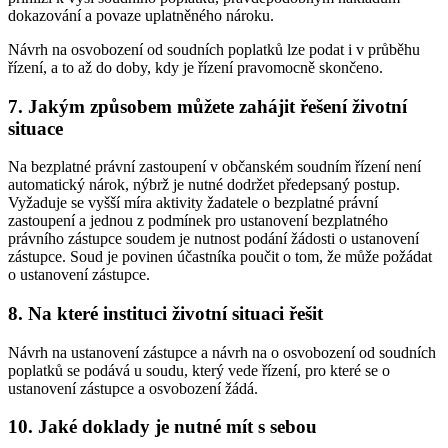
dokazování a povaze uplatněného nároku.
Návrh na osvobození od soudních poplatků lze podat i v průběhu
řízení, a to až do doby, kdy je řízení pravomocně skončeno.
7. Jakým způsobem můžete zahájit řešení životní
situace
Na bezplatné právní zastoupení v občanském soudním řízení není
automatický nárok, nýbrž je nutné dodržet předepsaný postup.
Vyžaduje se vyšší míra aktivity žadatele o bezplatné právní
zastoupení a jednou z podmínek pro ustanovení bezplatného
právního zástupce soudem je nutnost podání žádosti o ustanovení
zástupce. Soud je povinen účastníka poučit o tom, že může požádat
o ustanovení zástupce.
8. Na které instituci životní situaci řešit
Návrh na ustanovení zástupce a návrh na o osvobození od soudních
poplatků se podává u soudu, který vede řízení, pro které se o
ustanovení zástupce a osvobození žádá.
10. Jaké doklady je nutné mít s sebou