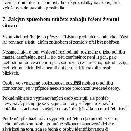
území k úmrtí došlo, nebo byly lidské pozůstatky nalezeny, příp.
vyloženy z dopravního prostředku.
7. Jakým způsobem můžete zahájit řešení životní
situace
Vypravitel pohřbu je po převzetí "Listu o prohlídce zemřelého" (část
A) povinen zjistit, jakým způsobem si zemřelý přál být pohřben.
Nezanechal-li o tom výslovné rozhodnutí, rozhodne o jeho pohřbu
manžel zemřelého, není-li ho, děti zemřelého; není-li jich, pak
rozhodnou rodiče a není-li jich, sourozenci zemřelého; pokud nežijí,
rozhodnou jejich děti a není-li ani jich, pak kterákoli z osob
blízkých.
Osoby ve vymezené posloupnosti pozdější mohou o pohřbu
rozhodnout jen v případě neexistence předchozí uvedené osoby.
Pokud některé z vyjmenovaných osob existují, ale pohřeb
nevypraví, postupuje se v zájmu ochrany veřejného zdraví a
pořádku a zachování slušných mravů dle § 5 zákona o pohřebnictví.
Podle něj přechází právo vypravit pohřeb na jakoukoli fyzickou
nebo právnickou osobu po určité zákonem stanovené době v
závislosti na tom, zda se jedná o osobu identifikovanou či