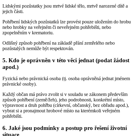
Lidskými pozůstatky jsou mrtvé lidské tělo, mrtvě narozené dítě a
jejich části.
Pohřbení lidských pozůstatků lze provést pouze uložením do hrobu
nebo hrobky na veřejném či neveřejném pohřebišti, nebo
zpopelněním v krematoriu.
Odlišný způsob pohřbení na základě přání zemřelého nebo
pozůstalých nemůže být respektován.
5. Kdo je oprávněn v této věci jednat (podat žádost
apod.)
Fyzická nebo právnická osoba (tj. osoba oprávněná jednat jménem
právnické osoby).
Každý občan má právo zvolit si v souladu se zákonem především
způsob pohřbení (země/žeh), jeho podrobnosti, konkrétní místo,
výpravnost a druh pohřbu (církevní, občanský, bez obřadu apod.),
vybrat si a pronajmout hrobové místo na kterémkoli veřejném
pohřebišti.
6. Jaké jsou podmínky a postup pro řešení životní
situace