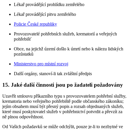
Lékař provádějící prohlídku zemřelého
Lékař provádějící pitvu zemřelého
Policie České republiky
Provozovatelé pohřebních služeb, krematorií a veřejných
pohřebišť
Obce, na jejichž území došlo k úmrtí nebo k nálezu lidských
pozůstatků
Ministerstvo pro místní rozvoj
Další orgány, stanoví-li tak zvláštní předpis
15. Jaké další činnosti jsou po žadateli požadovány
Uzavřít smlouvu příkazního typu s provozovatelem pohřební služby,
krematoria nebo veřejného pohřebiště podle občanského zákoníku;
jejím obsahem musí být přesný popis a rozsah objednaných služeb,
které musí poskytovatel služeb v pohřebnictví potvrdit a převzít za
ně plnou odpovědnost.
Od Vašich požadavků se může odchýlit, pouze je-li to nezbytné ve