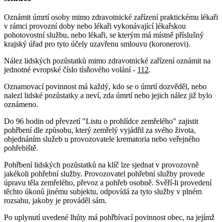
Oznámit úmrtí osoby mimo zdravotnické zařízení praktickému lékaři
v rámci provozní doby nebo lékaři vykonávající lékařskou
pohotovostní službu, nebo lékaři, se kterým má místně příslušný
krajský úřad pro tyto účely uzavřenu smlouvu (koronerovi).
Nález lidských pozůstatků mimo zdravotnické zařízení oznámit na
jednotné evropské číslo tísňového volání -
112
.
Oznamovací povinnost má každý, kdo se o úmrtí dozvěděl, nebo
nalezl lidské pozůstatky a neví, zda úmrtí nebo jejich nález již bylo
oznámeno.
Do 96 hodin od převzetí "Listu o prohlídce zemřelého" zajistit
pohřbení dle způsobu, který zemřelý vyjádřil za svého života,
objednáním služeb u provozovatele krematoria nebo veřejného
pohřebiště.
Pohřbení lidských pozůstatků na klíč lze sjednat v provozovně
jakékoli pohřební služby. Provozovatel pohřební služby provede
úpravu těla zemřelého, převoz a pohřeb osobně. Svěří-li provedení
těchto úkonů jinému subjektu, odpovídá za tyto služby v plném
rozsahu, jakoby je prováděl sám.
Po uplynutí uvedené lhůty má pohřbívací povinnost obec, na jejímž