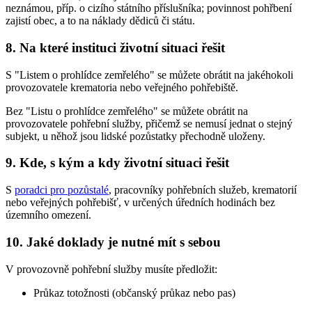
neznámou, příp. o cizího státního příslušníka; povinnost pohřbení
zajistí obec, a to na náklady dědiců či státu.
8. Na které instituci životní situaci řešit
S "Listem o prohlídce zemřelého" se můžete obrátit na jakéhokoli
provozovatele krematoria nebo veřejného pohřebiště.
Bez "Listu o prohlídce zemřelého" se můžete obrátit na
provozovatele pohřební služby, přičemž se nemusí jednat o stejný
subjekt, u něhož jsou lidské pozůstatky přechodně uloženy.
9. Kde, s kým a kdy životní situaci řešit
S
poradci pro pozůstalé
, pracovníky pohřebních služeb, krematorií
nebo veřejných pohřebišť, v určených úředních hodinách bez
územního omezení.
10. Jaké doklady je nutné mít s sebou
V provozovně pohřební služby musíte předložit:
Průkaz totožnosti (občanský průkaz nebo pas)