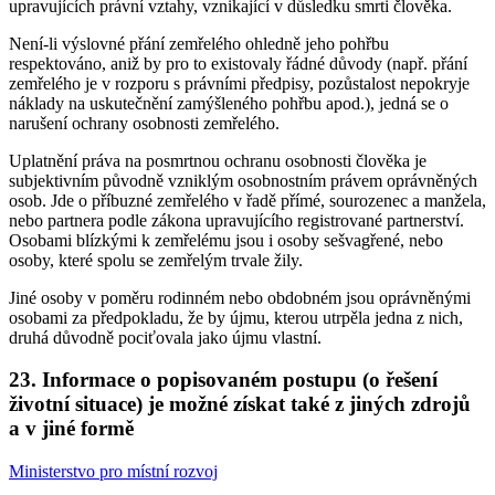
upravujících právní vztahy, vznikající v důsledku smrti člověka.
Není-li výslovné přání zemřelého ohledně jeho pohřbu
respektováno, aniž by pro to existovaly řádné důvody (např. přání
zemřelého je v rozporu s právními předpisy, pozůstalost nepokryje
náklady na uskutečnění zamýšleného pohřbu apod.), jedná se o
narušení ochrany osobnosti zemřelého.
Uplatnění práva na posmrtnou ochranu osobnosti člověka je
subjektivním původně vzniklým osobnostním právem oprávněných
osob. Jde o příbuzné zemřelého v řadě přímé, sourozenec a manžela,
nebo partnera podle zákona upravujícího registrované partnerství.
Osobami blízkými k zemřelému jsou i osoby sešvagřené, nebo
osoby, které spolu se zemřelým trvale žily.
Jiné osoby v poměru rodinném nebo obdobném jsou oprávněnými
osobami za předpokladu, že by újmu, kterou utrpěla jedna z nich,
druhá důvodně pociťovala jako újmu vlastní.
23. Informace o popisovaném postupu (o řešení
životní situace) je možné získat také z jiných zdrojů
a v jiné formě
Ministerstvo pro místní rozvoj