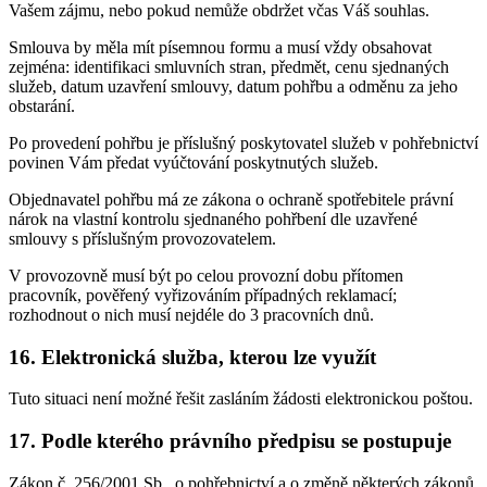
Vašem zájmu, nebo pokud nemůže obdržet včas Váš souhlas.
Smlouva by měla mít písemnou formu a musí vždy obsahovat
zejména: identifikaci smluvních stran, předmět, cenu sjednaných
služeb, datum uzavření smlouvy, datum pohřbu a odměnu za jeho
obstarání.
Po provedení pohřbu je příslušný poskytovatel služeb v pohřebnictví
povinen Vám předat vyúčtování poskytnutých služeb.
Objednavatel pohřbu má ze zákona o ochraně spotřebitele právní
nárok na vlastní kontrolu sjednaného pohřbení dle uzavřené
smlouvy s příslušným provozovatelem.
V provozovně musí být po celou provozní dobu přítomen
pracovník, pověřený vyřizováním případných reklamací;
rozhodnout o nich musí nejdéle do 3 pracovních dnů.
16. Elektronická služba, kterou lze využít
Tuto situaci není možné řešit zasláním žádosti elektronickou poštou.
17. Podle kterého právního předpisu se postupuje
Zákon č. 256/2001 Sb., o pohřebnictví a o změně některých zákonů,