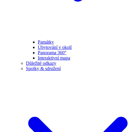
Památky
Ubytování v okolí
Panorama 360°
Interaktivní mapa
Důležité odkazy
Spolky & sdružení