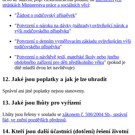
stránkách Ministerstva práce a sociálních věcí
:
"
Žádost o rodičovský příspěvek
"
"
Potvrzení o nároku na dávky (náhrady) ovlivňující nárok a
výši rodičovského příspěvku
"
"
Potvrzení o denním vyměřovacím základu ovlivňujícím výši
rodičovského příspěvku
"
"
Potvrzení o návštěvě jeslí, mateřské školy nebo jiného
obdobného zařízení pro děti předškolního věku
" (pokud je
dítě mladší dvou let navštěvuje)
12. Jaké jsou poplatky a jak je lze uhradit
Správní ani jiné poplatky nejsou stanoveny.
13. Jaké jsou lhůty pro vyřízení
Lhůty jsou řešeny v souladu se
zákonem č. 500/2004 Sb., správní
řád, ve znění pozdějších předpisů
.
14. Kteří jsou další účastníci (dotčení) řešení životní