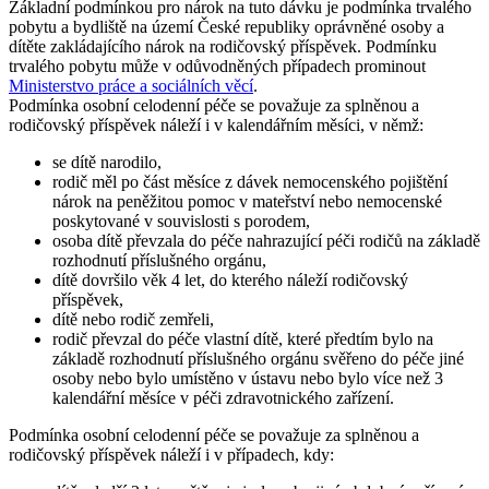
Základní podmínkou pro nárok na tuto dávku je podmínka trvalého
pobytu a bydliště na území České republiky oprávněné osoby a
dítěte zakládajícího nárok na rodičovský příspěvek. Podmínku
trvalého pobytu může v odůvodněných případech prominout
Ministerstvo práce a sociálních věcí
.
Podmínka osobní celodenní péče se považuje za splněnou a
rodičovský příspěvek náleží i v kalendářním měsíci, v němž:
se dítě narodilo,
rodič měl po část měsíce z dávek nemocenského pojištění
nárok na peněžitou pomoc v mateřství nebo nemocenské
poskytované v souvislosti s porodem,
osoba dítě převzala do péče nahrazující péči rodičů na základě
rozhodnutí příslušného orgánu,
dítě dovršilo věk 4 let, do kterého náleží rodičovský
příspěvek,
dítě nebo rodič zemřeli,
rodič převzal do péče vlastní dítě, které předtím bylo na
základě rozhodnutí příslušného orgánu svěřeno do péče jiné
osoby nebo bylo umístěno v ústavu nebo bylo více než 3
kalendářní měsíce v péči zdravotnického zařízení.
Podmínka osobní celodenní péče se považuje za splněnou a
rodičovský příspěvek náleží i v případech, kdy: