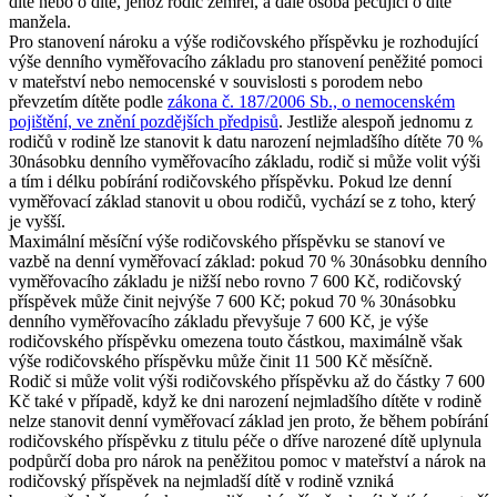
dítě nebo o dítě, jehož rodič zemřel, a dále osoba pečující o dítě
manžela.
Pro stanovení nároku a výše rodičovského příspěvku je rozhodující
výše denního vyměřovacího základu pro stanovení peněžité pomoci
v mateřství nebo nemocenské v souvislosti s porodem nebo
převzetím dítěte podle
zákona č. 187/2006 Sb., o nemocenském
pojištění, ve znění pozdějších předpisů
. Jestliže alespoň jednomu z
rodičů v rodině lze stanovit k datu narození nejmladšího dítěte 70 %
30násobku denního vyměřovacího základu, rodič si může volit výši
a tím i délku pobírání rodičovského příspěvku. Pokud lze denní
vyměřovací základ stanovit u obou rodičů, vychází se z toho, který
je vyšší.
Maximální měsíční výše rodičovského příspěvku se stanoví ve
vazbě na denní vyměřovací základ: pokud 70 % 30násobku denního
vyměřovacího základu je nižší nebo rovno 7 600 Kč, rodičovský
příspěvek může činit nejvýše 7 600 Kč; pokud 70 % 30násobku
denního vyměřovacího základu převyšuje 7 600 Kč, je výše
rodičovského příspěvku omezena touto částkou, maximálně však
výše rodičovského příspěvku může činit 11 500 Kč měsíčně.
Rodič si může volit výši rodičovského příspěvku až do částky 7 600
Kč také v případě, když ke dni narození nejmladšího dítěte v rodině
nelze stanovit denní vyměřovací základ jen proto, že během pobírání
rodičovského příspěvku z titulu péče o dříve narozené dítě uplynula
podpůrčí doba pro nárok na peněžitou pomoc v mateřství a nárok na
rodičovský příspěvek na nejmladší dítě v rodině vzniká