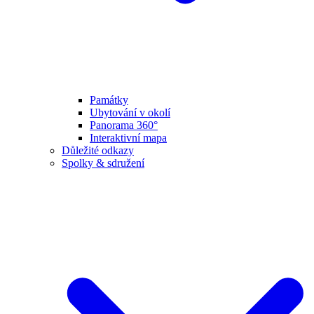
Památky
Ubytování v okolí
Panorama 360°
Interaktivní mapa
Důležité odkazy
Spolky & sdružení