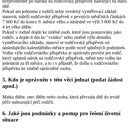
bezprostředně po nároku na rodičovský příspěvek náležející na starší
dítě.
Pokud ani jednomu z rodičů nelze uvedený vyměřovací základ
stanovit, náleží rodičovský příspěvek v pevných měsíčních částkách
7 600 Kč do konce 9. měsíce věku a následně ve výši 3 800 Kč do
4 let věku dítěte.
Pokud v rodině dojde ke změně osob, které jsou posuzovány jako
rodiče, a dojde-li tím ke "vzniku" nebo změně výše denního
vyměřovacího základu, stanoví se rodičovský příspěvek od
následujícího kalendářního měsíce podle nově splněných podmínek.
Volbu výše rodičovského příspěvku je oprávněn provést jen rodič,
který uplatnil nárok na rodičovský příspěvek, měnit tuto volbu lze
jedenkrát za tři měsíce, a to i v případě, že došlo u rodičovského
příspěvku ke změně oprávněné osoby.
5. Kdo je oprávněn v této věci jednat (podat žádost
apod.)
Matka dítěte, otec dítěte nebo osoba, která převzala dítě do trvalé
péče nahrazující péči rodičů.
6. Jaké jsou podmínky a postup pro řešení životní
situace