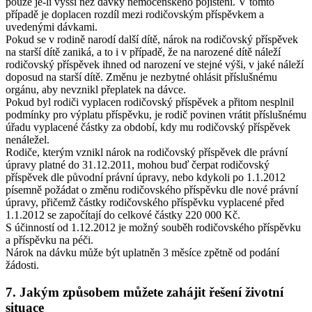
pouze je-li vyšší než dávky nemocenského pojištění. V tomto
případě je doplacen rozdíl mezi rodičovským příspěvkem a
uvedenými dávkami.
Pokud se v rodině narodí další dítě, nárok na rodičovský příspěvek
na starší dítě zaniká, a to i v případě, že na narozené dítě náleží
rodičovský příspěvek ihned od narození ve stejné výši, v jaké náleží
doposud na starší dítě. Změnu je nezbytné ohlásit příslušnému
orgánu, aby nevznikl přeplatek na dávce.
Pokud byl rodiči vyplacen rodičovský příspěvek a přitom nesplnil
podmínky pro výplatu příspěvku, je rodič povinen vrátit příslušnému
úřadu vyplacené částky za období, kdy mu rodičovský příspěvek
nenáležel.
Rodiče, kterým vznikl nárok na rodičovský příspěvek dle právní
úpravy platné do 31.12.2011, mohou buď čerpat rodičovský
příspěvek dle původní právní úpravy, nebo kdykoli po 1.1.2012
písemně požádat o změnu rodičovského příspěvku dle nové právní
úpravy, přičemž částky rodičovského příspěvku vyplacené před
1.1.2012 se započítají do celkové částky 220 000 Kč.
S účinností od 1.12.2012 je možný souběh rodičovského příspěvku
a příspěvku na péči.
Nárok na dávku může být uplatněn 3 měsíce zpětně od podání
žádosti.
7. Jakým způsobem můžete zahájit řešení životní
situace