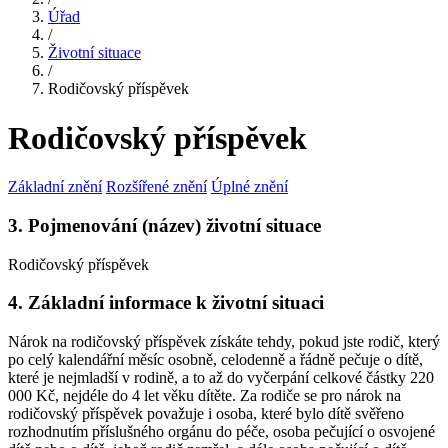
Úřad
/
Životní situace
/
Rodičovský příspěvek
Rodičovský příspěvek
Základní znění
Rozšířené znění
Úplné znění
3. Pojmenování (název) životní situace
Rodičovský příspěvek
4. Základní informace k životní situaci
Nárok na rodičovský příspěvek získáte tehdy, pokud jste rodič, který
po celý kalendářní měsíc osobně, celodenně a řádně pečuje o dítě,
které je nejmladší v rodině, a to až do vyčerpání celkové částky 220
000 Kč, nejdéle do 4 let věku dítěte. Za rodiče se pro nárok na
rodičovský příspěvek považuje i osoba, které bylo dítě svěřeno
rozhodnutím příslušného orgánu do péče, osoba pečující o osvojené