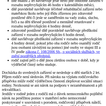
dítě mladší 2 let navštěvuje jesle nebo jiné obdobné zařízení v
rozsahu nepřevyšujícím 46 hodin v kalendářním měsíci,
dítě pravidelně navštěvuje léčebně rehabilitační zařízení nebo
mateřskou školu nebo její třídu zřízenou pro zdravotně
postižené děti či jesle se zaměřením na vady zraku, sluchu,
řeči a na děti tělesně postižené a mentálně retardované v
rozsahu nepřevyšujícím 4 hodiny denně,
zdravotně postižené dítě pravidelně navštěvuje předškolní
zařízení v rozsahu nepřevyšujícím 6 hodin denně,
dítě navštěvuje předškolní zařízení v rozsahu nepřevyšujícím
4 hodiny denně, pokud jeho oba rodiče nebo osamělý rodič
jsou osobami závislými na pomoci jiné osoby ve stupni III a
IV podle
zákona č. 108/2006 Sb., o sociálních službách, ve
znění pozdějších předpisů
,
rodič zajistí péči o dítě jinou zletilou osobou v době, kdy je
výdělečně činný nebo studuje.
Docházka do uvedených zařízení se nesleduje u dětí starších 2 let.
Příjem rodiče není sledován. Při nároku na výplatu rodičovského
příspěvku může rodič výdělečnou činností zlepšovat sociální situaci
rodiny. Nezkoumá se ani nárok na podporu v nezaměstnanosti a při
rekvalifikaci.
Jestliže v rodině jeden z rodičů má z dávek nemocenského pojištění
nárok na peněžitou pomoc v mateřství nebo nemocenské
poskytované v souvislosti s porodem, rodičovský příspěvek náleží,