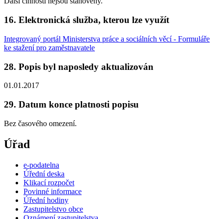
Další činnosti nejsou stanoveny.
16. Elektronická služba, kterou lze využít
Integrovaný portál Ministerstva práce a sociálních věcí - Formuláře
ke stažení pro zaměstnavatele
28. Popis byl naposledy aktualizován
01.01.2017
29. Datum konce platnosti popisu
Bez časového omezení.
Úřad
e-podatelna
Úřední deska
Klikací rozpočet
Povinné informace
Úřední hodiny
Zastupitelstvo obce
Oznámení zastupitelstva