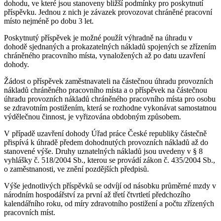
dohodu, ve které jsou stanoveny bližší podmínky pro poskytnutí
příspěvku. Jednou z nich je závazek provozovat chráněné pracovní
místo nejméně po dobu 3 let.
Poskytnutý příspěvek je možné použít výhradně na úhradu v
dohodě sjednaných a prokazatelných nákladů spojených se zřízením
chráněného pracovního místa, vynaložených až po datu uzavření
dohody.
Žádost o příspěvek zaměstnavateli na částečnou úhradu provozních
nákladů chráněného pracovního místa a o příspěvek na částečnou
úhradu provozních nákladů chráněného pracovního místa pro osobu
se zdravotním postižením, která se rozhodne vykonávat samostatnou
výdělečnou činnost, je vyřizována obdobným způsobem.
V případě uzavření dohody Úřad práce České republiky částečně
přispívá k úhradě předem dohodnutých provozních nákladů až do
stanovené výše. Druhy uznatelných nákladů jsou uvedeny v § 8
vyhlášky č. 518/2004 Sb., kterou se provádí zákon č. 435/2004 Sb.,
o zaměstnanosti, ve znění pozdějších předpisů.
Výše jednotlivých příspěvků se odvíjí od násobku průměrné mzdy v
národním hospodářství za první až třetí čtvrtletí předchozího
kalendářního roku, od míry zdravotního postižení a počtu zřízených
pracovních míst.