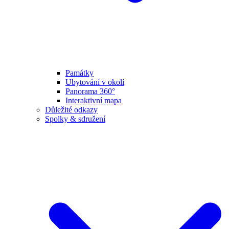
Památky
Ubytování v okolí
Panorama 360°
Interaktivní mapa
Důležité odkazy
Spolky & sdružení